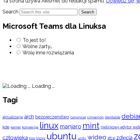
Ta strona używa Akismet do redukcji spamu.
Dowiedz się, 
Search
Search
Microsoft Teams dla Linuksa
To jest to!
Wolne żarty…
Wolę inne rozwiązania
Loading ...
Tagi
debia
arch
bezpieczeństwo
aktualizacja
cinnamon
canonical
darktable
linux
mint
manjaro
kde
nieliniowy edytor wid
konwersja
kernel
ubuntu
z
wideo
człowieka
zdjęcia
xfce
tips
tricks
unity