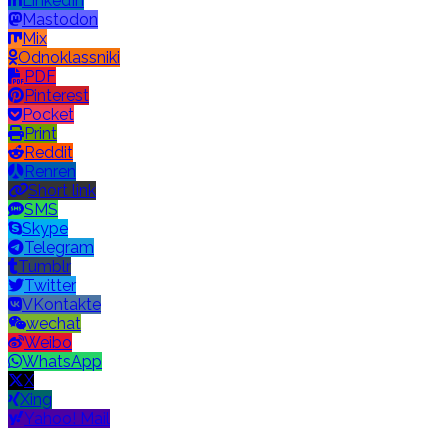
LinkedIn
Mastodon
Mix
Odnoklassniki
PDF
Pinterest
Pocket
Print
Reddit
Renren
Short link
SMS
Skype
Telegram
Tumblr
Twitter
VKontakte
wechat
Weibo
WhatsApp
X
Xing
Yahoo! Mail