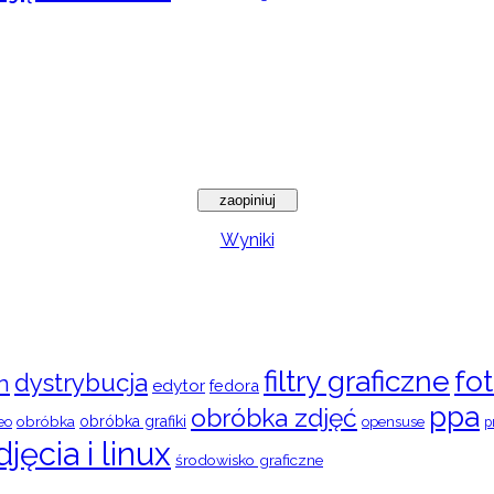
Wyniki
filtry graficzne
fot
dystrybucja
n
edytor
fedora
ppa
obróbka zdjęć
obróbka
obróbka grafiki
eo
opensuse
p
djęcia i linux
środowisko graficzne