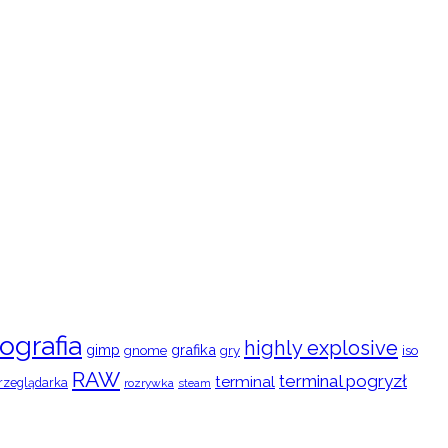
ografia
highly explosive
gimp
grafika
gry
iso
gnome
RAW
terminal pogryzł
terminal
rzeglądarka
rozrywka
steam