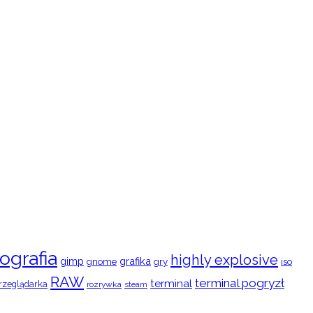
ografia
highly explosive
gimp
grafika
gry
iso
gnome
RAW
terminal pogryzł
terminal
rzeglądarka
rozrywka
steam