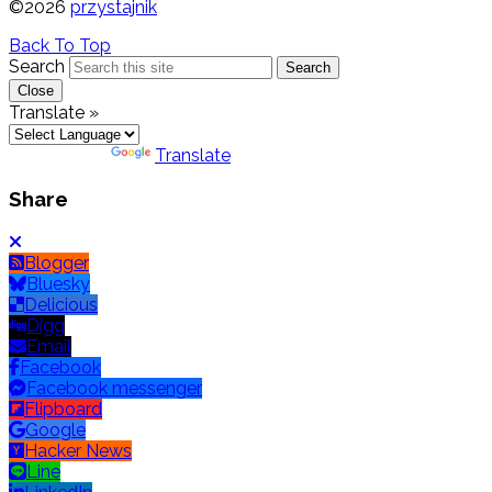
©2026
przystajnik
Back To Top
Search
Search
Close
Translate »
Powered by
Translate
Share
Blogger
Bluesky
Delicious
Digg
Email
Facebook
Facebook messenger
Flipboard
Google
Hacker News
Line