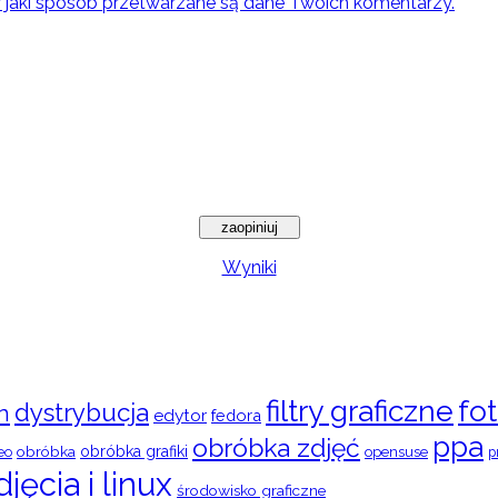
w jaki sposób przetwarzane są dane Twoich komentarzy.
Wyniki
filtry graficzne
fot
dystrybucja
n
edytor
fedora
ppa
obróbka zdjęć
obróbka
obróbka grafiki
eo
opensuse
p
djęcia i linux
środowisko graficzne