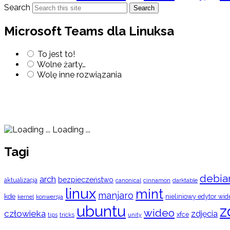
Search
Search
Microsoft Teams dla Linuksa
To jest to!
Wolne żarty…
Wolę inne rozwiązania
Loading ...
Tagi
debia
arch
bezpieczeństwo
aktualizacja
cinnamon
canonical
darktable
linux
mint
manjaro
kde
nieliniowy edytor wid
konwersja
kernel
ubuntu
z
wideo
człowieka
zdjęcia
xfce
tips
tricks
unity