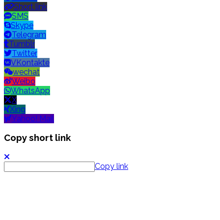
Short link
SMS
Skype
Telegram
Tumblr
Twitter
VKontakte
wechat
Weibo
WhatsApp
X
Xing
Yahoo! Mail
Copy short link
Copy link