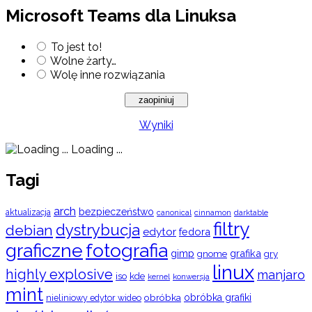
Microsoft Teams dla Linuksa
To jest to!
Wolne żarty…
Wolę inne rozwiązania
Wyniki
Loading ...
Tagi
arch
bezpieczeństwo
aktualizacja
cinnamon
canonical
darktable
filtry
dystrybucja
debian
edytor
fedora
graficzne
fotografia
gimp
grafika
gry
gnome
linux
highly explosive
manjaro
iso
kde
konwersja
kernel
mint
obróbka
obróbka grafiki
nieliniowy edytor wideo