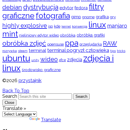
filtry
dystrybucja
debian
edytor
fedora
graficzne
fotografia
gimp
grafika
gry
gnome
linux
highly explosive
manjaro
iso
kde
konwersja
kernel
mint
obróbka
obróbka grafiki
nieliniowy edytor wideo
ppa
obróbka zdjęć
RAW
opensuse
przeglądarka
terminal pogryzł człowieka
terminal
rozrywka
steam
tips
tricks
ubuntu
zdjęcia i
wideo
zdjęcia
xfce
unity
linux
środowisko graficzne
©2026
przystajnik
Back To Top
Search
Search
Close
Translate »
Powered by
Translate