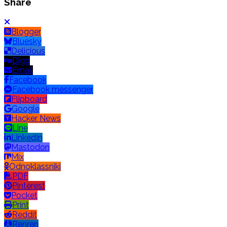
Share
Blogger
Bluesky
Delicious
Digg
Email
Facebook
Facebook messenger
Flipboard
Google
Hacker News
Line
LinkedIn
Mastodon
Mix
Odnoklassniki
PDF
Pinterest
Pocket
Print
Reddit
Renren