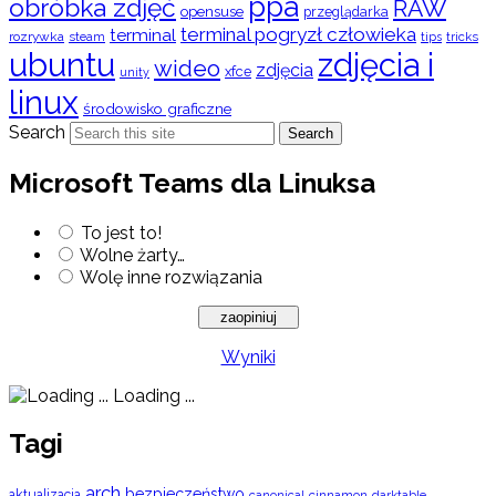
ppa
obróbka zdjęć
RAW
opensuse
przeglądarka
terminal pogryzł człowieka
terminal
rozrywka
steam
tips
tricks
ubuntu
zdjęcia i
wideo
zdjęcia
xfce
unity
linux
środowisko graficzne
Search
Search
Microsoft Teams dla Linuksa
To jest to!
Wolne żarty…
Wolę inne rozwiązania
Wyniki
Loading ...
Tagi
arch
bezpieczeństwo
aktualizacja
cinnamon
canonical
darktable