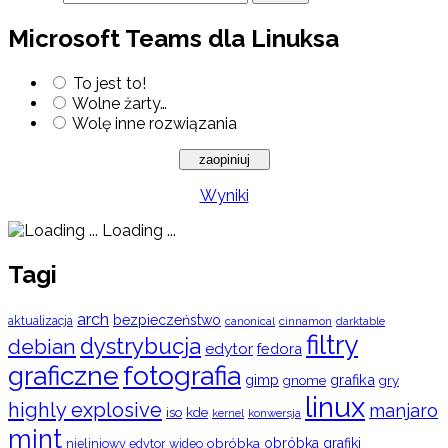
Microsoft Teams dla Linuksa
To jest to!
Wolne żarty…
Wolę inne rozwiązania
Wyniki
Loading ...
Tagi
arch
bezpieczeństwo
aktualizacja
cinnamon
canonical
darktable
filtry
dystrybucja
debian
edytor
fedora
graficzne
fotografia
gimp
grafika
gry
gnome
linux
highly explosive
manjaro
iso
kde
konwersja
kernel
mint
obróbka
obróbka grafiki
nieliniowy edytor wideo