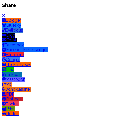
Share
Blogger
Bluesky
Delicious
Digg
Email
Facebook
Facebook messenger
Flipboard
Google
Hacker News
Line
LinkedIn
Mastodon
Mix
Odnoklassniki
PDF
Pinterest
Pocket
Print
Reddit