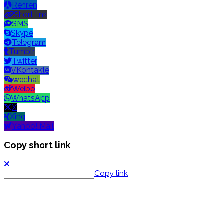
Renren
Short link
SMS
Skype
Telegram
Tumblr
Twitter
VKontakte
wechat
Weibo
WhatsApp
X
Xing
Yahoo! Mail
Copy short link
Copy link