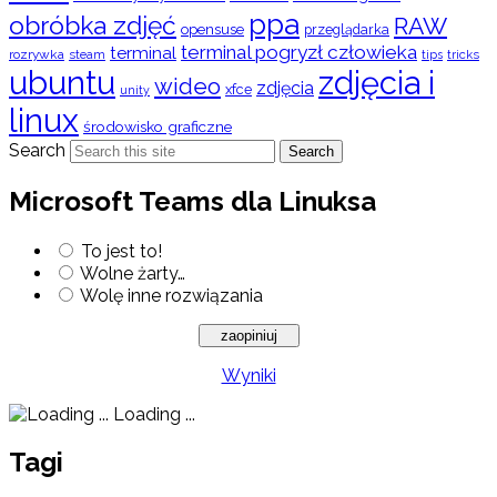
ppa
obróbka zdjęć
RAW
opensuse
przeglądarka
terminal pogryzł człowieka
terminal
rozrywka
steam
tips
tricks
ubuntu
zdjęcia i
wideo
zdjęcia
xfce
unity
linux
środowisko graficzne
Search
Search
Microsoft Teams dla Linuksa
To jest to!
Wolne żarty…
Wolę inne rozwiązania
Wyniki
Loading ...
Tagi