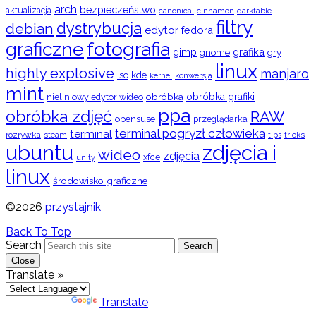
arch
bezpieczeństwo
aktualizacja
cinnamon
canonical
darktable
filtry
dystrybucja
debian
edytor
fedora
graficzne
fotografia
gimp
grafika
gry
gnome
linux
highly explosive
manjaro
iso
kde
konwersja
kernel
mint
obróbka
obróbka grafiki
nieliniowy edytor wideo
ppa
obróbka zdjęć
RAW
opensuse
przeglądarka
terminal pogryzł człowieka
terminal
rozrywka
steam
tips
tricks
ubuntu
zdjęcia i
wideo
zdjęcia
xfce
unity
linux
środowisko graficzne
©2026
przystajnik
Back To Top
Search
Search
Close
Translate »
Powered by
Translate