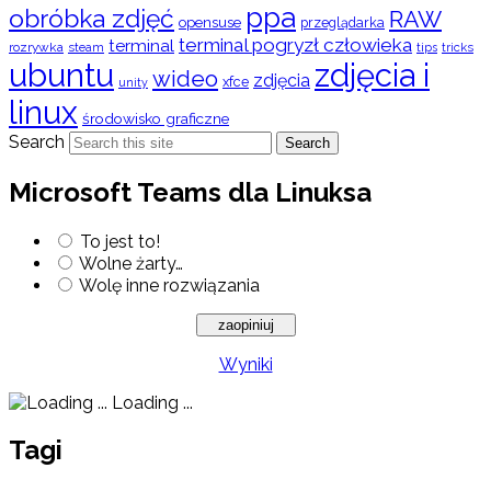
ppa
obróbka zdjęć
RAW
opensuse
przeglądarka
terminal pogryzł człowieka
terminal
rozrywka
steam
tips
tricks
ubuntu
zdjęcia i
wideo
zdjęcia
xfce
unity
linux
środowisko graficzne
Search
Search
Microsoft Teams dla Linuksa
To jest to!
Wolne żarty…
Wolę inne rozwiązania
Wyniki
Loading ...
Tagi