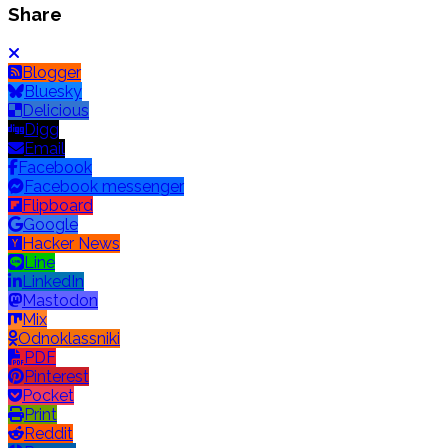
Share
Blogger
Bluesky
Delicious
Digg
Email
Facebook
Facebook messenger
Flipboard
Google
Hacker News
Line
LinkedIn
Mastodon
Mix
Odnoklassniki
PDF
Pinterest
Pocket
Print
Reddit