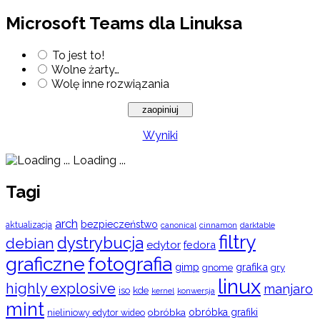
Microsoft Teams dla Linuksa
To jest to!
Wolne żarty…
Wolę inne rozwiązania
Wyniki
Loading ...
Tagi
arch
bezpieczeństwo
aktualizacja
cinnamon
canonical
darktable
filtry
dystrybucja
debian
edytor
fedora
graficzne
fotografia
gimp
grafika
gry
gnome
linux
highly explosive
manjaro
iso
kde
konwersja
kernel
mint
obróbka
obróbka grafiki
nieliniowy edytor wideo