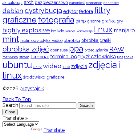
arch
bezpieczeństwo
aktualizacja
cinnamon
canonical
darktable
filtry
dystrybucja
debian
edytor
fedora
graficzne
fotografia
gimp
grafika
gry
gnome
linux
highly explosive
manjaro
iso
kde
konwersja
kernel
mint
obróbka
obróbka grafiki
nieliniowy edytor wideo
ppa
obróbka zdjęć
RAW
opensuse
przeglądarka
terminal pogryzł człowieka
terminal
rozrywka
steam
tips
tricks
ubuntu
zdjęcia i
wideo
zdjęcia
xfce
unity
linux
środowisko graficzne
©2026
przystajnik
Back To Top
Search
Search
Close
Translate »
Powered by
Translate