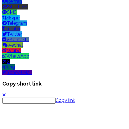
Renren
Short link
SMS
Skype
Telegram
Tumblr
Twitter
VKontakte
wechat
Weibo
WhatsApp
X
Xing
Yahoo! Mail
Copy short link
Copy link