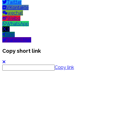
Twitter
VKontakte
wechat
Weibo
WhatsApp
X
Xing
Yahoo! Mail
Copy short link
Copy link