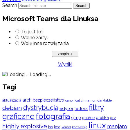
Search
Search
Microsoft Teams dla Linuksa
To jest to!
Wolne żarty…
Wolę inne rozwiązania
Wyniki
Loading ...
Tagi
arch
bezpieczeństwo
aktualizacja
cinnamon
canonical
darktable
filtry
dystrybucja
debian
edytor
fedora
graficzne
fotografia
gimp
grafika
gry
gnome
linux
highly explosive
manjaro
iso
kde
konwersja
kernel