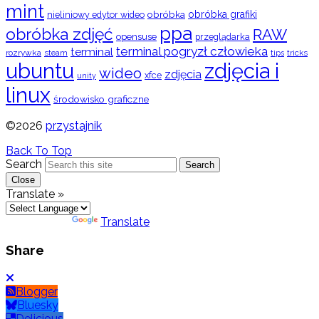
mint
obróbka
obróbka grafiki
nieliniowy edytor wideo
ppa
obróbka zdjęć
RAW
opensuse
przeglądarka
terminal pogryzł człowieka
terminal
rozrywka
steam
tips
tricks
ubuntu
zdjęcia i
wideo
zdjęcia
xfce
unity
linux
środowisko graficzne
©2026
przystajnik
Back To Top
Search
Search
Close
Translate »
Powered by
Translate
Share
Blogger
Bluesky
Delicious