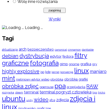
Wolę inne rozwiązania
Wyniki
Loading ...
Tagi
arch
bezpieczeństwo
aktualizacja
cinnamon
canonical
darktable
filtry
dystrybucja
debian
edytor
fedora
graficzne
fotografia
gimp
grafika
gry
gnome
linux
highly explosive
manjaro
iso
kde
konwersja
kernel
mint
obróbka
obróbka grafiki
nieliniowy edytor wideo
ppa
obróbka zdjęć
RAW
opensuse
przeglądarka
terminal pogryzł człowieka
terminal
rozrywka
steam
tips
tricks
ubuntu
zdjęcia i
wideo
zdjęcia
xfce
unity
linux
środowisko graficzne