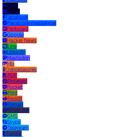
Digg
Email
Facebook
Facebook messenger
Flipboard
Google
Hacker News
Line
LinkedIn
Mastodon
Mix
Odnoklassniki
PDF
Pinterest
Pocket
Print
Reddit
Renren
Short link
SMS
Skype
Telegram
Tumblr