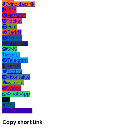
Odnoklassniki
PDF
Pinterest
Pocket
Print
Reddit
Renren
Short link
SMS
Skype
Telegram
Tumblr
Twitter
VKontakte
wechat
Weibo
WhatsApp
X
Xing
Yahoo! Mail
Copy short link