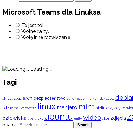
Microsoft Teams dla Linuksa
To jest to!
Wolne żarty…
Wolę inne rozwiązania
Loading ...
Tagi
debia
arch
bezpieczeństwo
aktualizacja
cinnamon
canonical
darktable
linux
mint
manjaro
kde
nieliniowy edytor wid
konwersja
kernel
ubuntu
z
wideo
człowieka
zdjęcia
xfce
tips
tricks
unity
Search
Search