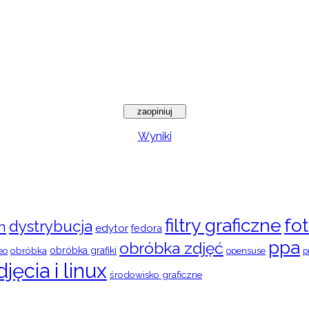
Wyniki
filtry graficzne
fot
dystrybucja
n
edytor
fedora
ppa
obróbka zdjęć
obróbka
obróbka grafiki
eo
opensuse
p
djęcia i linux
środowisko graficzne