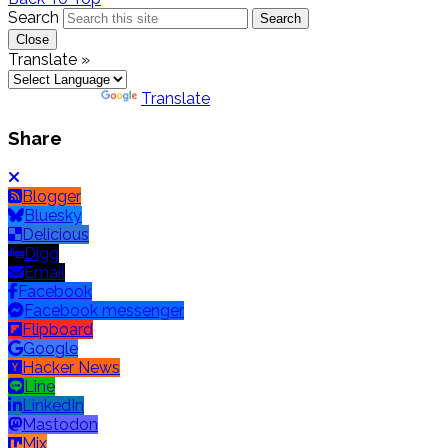
Search
Search
Close
Translate »
Powered by
Translate
Share
Blogger
Bluesky
Delicious
Digg
Email
Facebook
Facebook messenger
Flipboard
Google
Hacker News
Line
LinkedIn
Mastodon
Mix