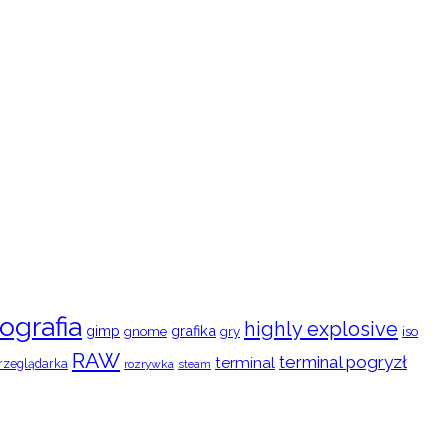
ografia
highly explosive
gimp
grafika
gry
iso
gnome
RAW
terminal pogryzł
terminal
rzeglądarka
rozrywka
steam