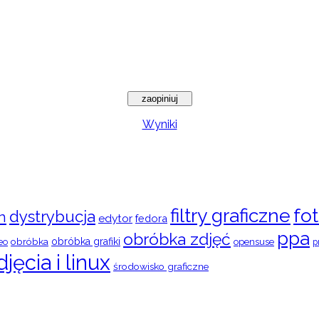
Wyniki
filtry graficzne
fot
dystrybucja
n
edytor
fedora
ppa
obróbka zdjęć
obróbka
obróbka grafiki
eo
opensuse
p
djęcia i linux
środowisko graficzne