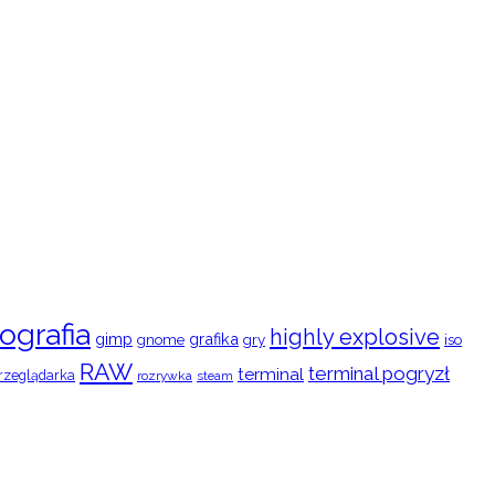
ografia
highly explosive
gimp
grafika
gry
iso
gnome
RAW
terminal pogryzł
terminal
rzeglądarka
rozrywka
steam