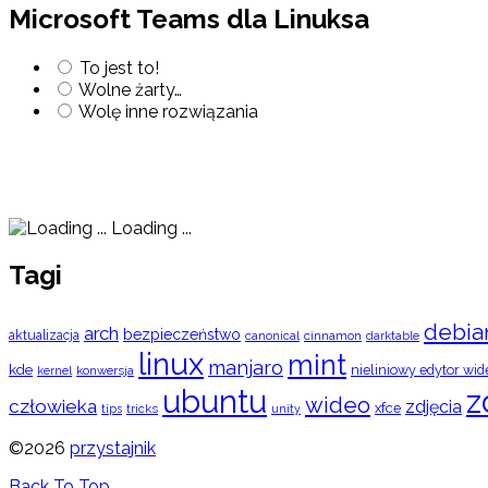
Microsoft Teams dla Linuksa
To jest to!
Wolne żarty…
Wolę inne rozwiązania
Loading ...
Tagi
debia
arch
bezpieczeństwo
aktualizacja
cinnamon
canonical
darktable
linux
mint
manjaro
kde
nieliniowy edytor wid
konwersja
kernel
ubuntu
z
wideo
człowieka
zdjęcia
xfce
tips
tricks
unity
©2026
przystajnik
Back To Top