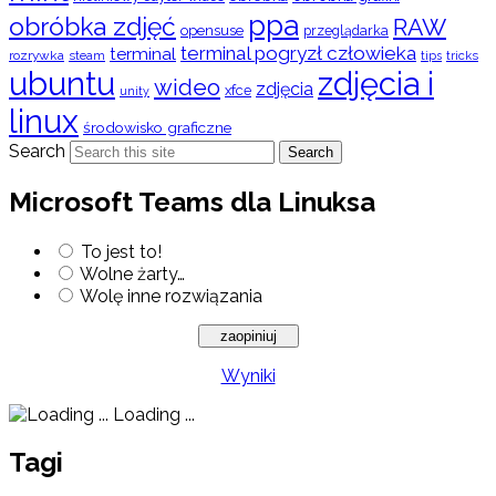
ppa
obróbka zdjęć
RAW
opensuse
przeglądarka
terminal pogryzł człowieka
terminal
rozrywka
steam
tips
tricks
ubuntu
zdjęcia i
wideo
zdjęcia
xfce
unity
linux
środowisko graficzne
Search
Search
Microsoft Teams dla Linuksa
To jest to!
Wolne żarty…
Wolę inne rozwiązania
Wyniki
Loading ...
Tagi