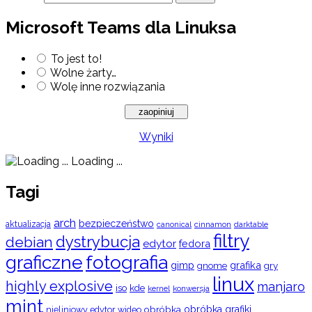
Microsoft Teams dla Linuksa
To jest to!
Wolne żarty…
Wolę inne rozwiązania
Wyniki
Loading ...
Tagi
arch
bezpieczeństwo
aktualizacja
cinnamon
canonical
darktable
filtry
dystrybucja
debian
edytor
fedora
graficzne
fotografia
gimp
grafika
gry
gnome
linux
highly explosive
manjaro
iso
kde
konwersja
kernel
mint
obróbka
obróbka grafiki
nieliniowy edytor wideo