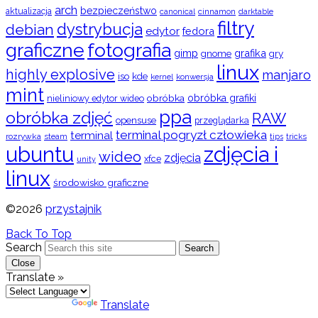
arch
bezpieczeństwo
aktualizacja
cinnamon
canonical
darktable
filtry
dystrybucja
debian
edytor
fedora
graficzne
fotografia
gimp
grafika
gry
gnome
linux
highly explosive
manjaro
iso
kde
konwersja
kernel
mint
obróbka
obróbka grafiki
nieliniowy edytor wideo
ppa
obróbka zdjęć
RAW
opensuse
przeglądarka
terminal pogryzł człowieka
terminal
rozrywka
steam
tips
tricks
ubuntu
zdjęcia i
wideo
zdjęcia
xfce
unity
linux
środowisko graficzne
©2026
przystajnik
Back To Top
Search
Search
Close
Translate »
Powered by
Translate