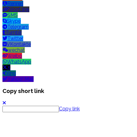
Renren
Short link
SMS
Skype
Telegram
Tumblr
Twitter
VKontakte
wechat
Weibo
WhatsApp
X
Xing
Yahoo! Mail
Copy short link
Copy link