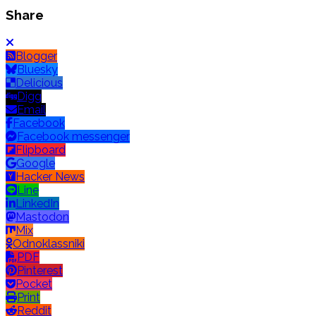
Share
Blogger
Bluesky
Delicious
Digg
Email
Facebook
Facebook messenger
Flipboard
Google
Hacker News
Line
LinkedIn
Mastodon
Mix
Odnoklassniki
PDF
Pinterest
Pocket
Print
Reddit