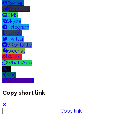
Renren
Short link
SMS
Skype
Telegram
Tumblr
Twitter
VKontakte
wechat
Weibo
WhatsApp
X
Xing
Yahoo! Mail
Copy short link
Copy link