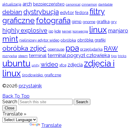
arch
bezpieczeństwo
aktualizacja
cinnamon
canonical
darktable
filtry
dystrybucja
debian
edytor
fedora
graficzne
fotografia
gimp
grafika
gry
gnome
linux
highly explosive
manjaro
iso
kde
konwersja
kernel
mint
obróbka
obróbka grafiki
nieliniowy edytor wideo
ppa
obróbka zdjęć
RAW
opensuse
przeglądarka
terminal pogryzł człowieka
terminal
rozrywka
steam
tips
tricks
ubuntu
zdjęcia i
wideo
zdjęcia
xfce
unity
linux
środowisko graficzne
©2026
przystajnik
Back To Top
Search
Search
Close
Translate »
Powered by
Translate