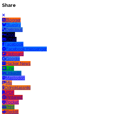
Share
Blogger
Bluesky
Delicious
Digg
Email
Facebook
Facebook messenger
Flipboard
Google
Hacker News
Line
LinkedIn
Mastodon
Mix
Odnoklassniki
PDF
Pinterest
Pocket
Print
Reddit