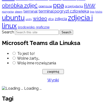
ppa
obróbka zdjęć
RAW
opensuse
przeglądarka
terminal pogryzł człowieka
terminal
rozrywka
steam
tips
tricks
ubuntu
zdjęcia i
wideo
zdjęcia
xfce
unity
linux
środowisko graficzne
Search
Search
Microsoft Teams dla Linuksa
To jest to!
Wolne żarty…
Wolę inne rozwiązania
Wyniki
Loading ...
Tagi