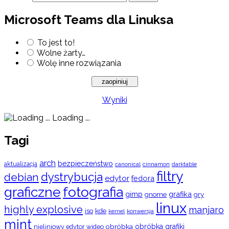
Microsoft Teams dla Linuksa
To jest to!
Wolne żarty…
Wolę inne rozwiązania
Wyniki
Loading ...
Tagi
arch
bezpieczeństwo
aktualizacja
cinnamon
canonical
darktable
filtry
dystrybucja
debian
edytor
fedora
graficzne
fotografia
gimp
grafika
gry
gnome
linux
highly explosive
manjaro
iso
kde
konwersja
kernel
mint
obróbka
obróbka grafiki
nieliniowy edytor wideo