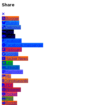
Share
Blogger
Bluesky
Delicious
Digg
Email
Facebook
Facebook messenger
Flipboard
Google
Hacker News
Line
LinkedIn
Mastodon
Mix
Odnoklassniki
PDF
Pinterest
Pocket
Print
Reddit