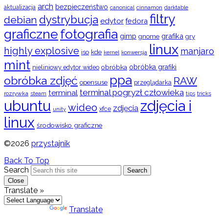
arch
bezpieczeństwo
aktualizacja
cinnamon
canonical
darktable
filtry
dystrybucja
debian
edytor
fedora
graficzne
fotografia
gimp
grafika
gry
gnome
linux
highly explosive
manjaro
iso
kde
konwersja
kernel
mint
obróbka
obróbka grafiki
nieliniowy edytor wideo
ppa
obróbka zdjęć
RAW
opensuse
przeglądarka
terminal pogryzł człowieka
terminal
rozrywka
steam
tips
tricks
ubuntu
zdjęcia i
wideo
zdjęcia
xfce
unity
linux
środowisko graficzne
©2026
przystajnik
Back To Top
Search
Search
Close
Translate »
Powered by
Translate