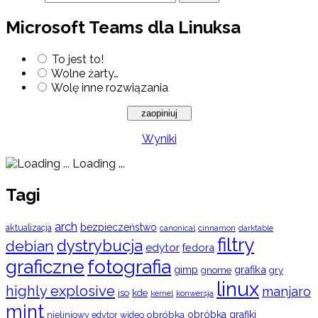
Microsoft Teams dla Linuksa
To jest to!
Wolne żarty…
Wolę inne rozwiązania
Wyniki
Loading ...
Tagi
arch
bezpieczeństwo
aktualizacja
cinnamon
canonical
darktable
filtry
dystrybucja
debian
edytor
fedora
graficzne
fotografia
gimp
grafika
gry
gnome
linux
highly explosive
manjaro
iso
kde
konwersja
kernel
mint
obróbka
obróbka grafiki
nieliniowy edytor wideo