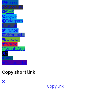
Renren
Short link
SMS
Skype
Telegram
Tumblr
Twitter
VKontakte
wechat
Weibo
WhatsApp
X
Xing
Yahoo! Mail
Copy short link
Copy link