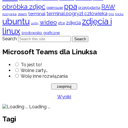
ppa
obróbka zdjęć
RAW
opensuse
przeglądarka
terminal pogryzł człowieka
terminal
rozrywka
steam
tips
tricks
ubuntu
zdjęcia i
wideo
zdjęcia
xfce
unity
linux
środowisko graficzne
Search
Search
Microsoft Teams dla Linuksa
To jest to!
Wolne żarty…
Wolę inne rozwiązania
Wyniki
Loading ...
Tagi