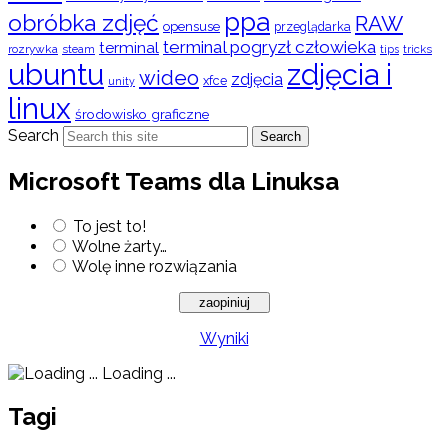
ppa
obróbka zdjęć
RAW
opensuse
przeglądarka
terminal pogryzł człowieka
terminal
rozrywka
steam
tips
tricks
ubuntu
zdjęcia i
wideo
zdjęcia
xfce
unity
linux
środowisko graficzne
Search
Search
Microsoft Teams dla Linuksa
To jest to!
Wolne żarty…
Wolę inne rozwiązania
Wyniki
Loading ...
Tagi