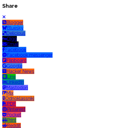
Share
Blogger
Bluesky
Delicious
Digg
Email
Facebook
Facebook messenger
Flipboard
Google
Hacker News
Line
LinkedIn
Mastodon
Mix
Odnoklassniki
PDF
Pinterest
Pocket
Print
Reddit