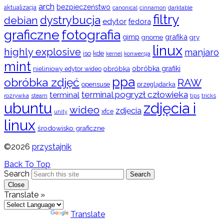
arch
bezpieczeństwo
aktualizacja
cinnamon
canonical
darktable
filtry
dystrybucja
debian
edytor
fedora
graficzne
fotografia
gimp
grafika
gry
gnome
linux
highly explosive
manjaro
iso
kde
konwersja
kernel
mint
obróbka
obróbka grafiki
nieliniowy edytor wideo
ppa
obróbka zdjęć
RAW
opensuse
przeglądarka
terminal pogryzł człowieka
terminal
rozrywka
steam
tips
tricks
ubuntu
zdjęcia i
wideo
zdjęcia
xfce
unity
linux
środowisko graficzne
©2026
przystajnik
Back To Top
Search
Search
Close
Translate »
Powered by
Translate