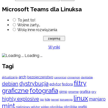
Microsoft Teams dla Linuksa
To jest to!
Wolne żarty…
Wolę inne rozwiązania
Wyniki
Loading ...
Tagi
arch
bezpieczeństwo
aktualizacja
cinnamon
canonical
darktable
filtry
dystrybucja
debian
edytor
fedora
graficzne
fotografia
gimp
grafika
gry
gnome
linux
highly explosive
manjaro
iso
kde
konwersja
kernel
mint
obróbka
obróbka grafiki
nieliniowy edytor wideo