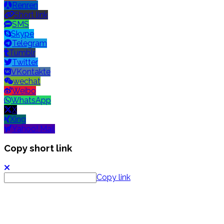
Renren
Short link
SMS
Skype
Telegram
Tumblr
Twitter
VKontakte
wechat
Weibo
WhatsApp
X
Xing
Yahoo! Mail
Copy short link
Copy link