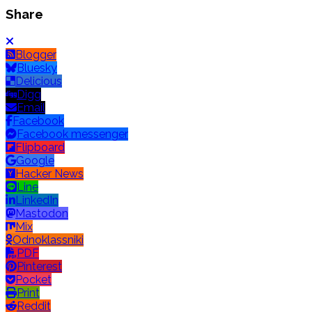
Share
Blogger
Bluesky
Delicious
Digg
Email
Facebook
Facebook messenger
Flipboard
Google
Hacker News
Line
LinkedIn
Mastodon
Mix
Odnoklassniki
PDF
Pinterest
Pocket
Print
Reddit