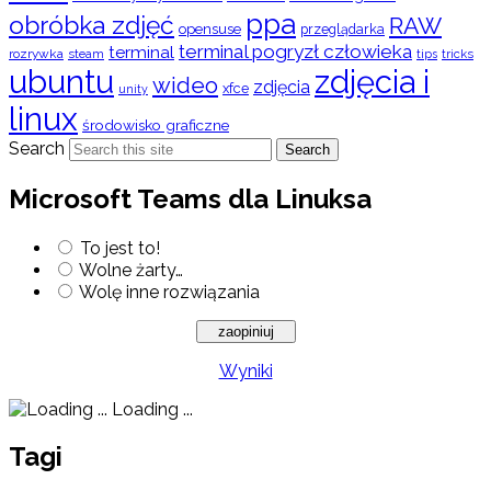
ppa
obróbka zdjęć
RAW
opensuse
przeglądarka
terminal pogryzł człowieka
terminal
rozrywka
steam
tips
tricks
ubuntu
zdjęcia i
wideo
zdjęcia
xfce
unity
linux
środowisko graficzne
Search
Search
Microsoft Teams dla Linuksa
To jest to!
Wolne żarty…
Wolę inne rozwiązania
Wyniki
Loading ...
Tagi