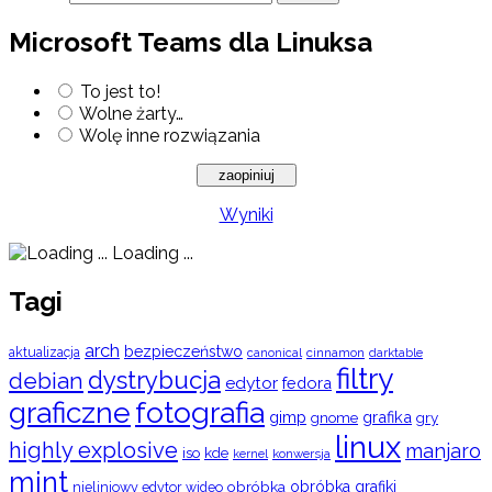
Microsoft Teams dla Linuksa
To jest to!
Wolne żarty…
Wolę inne rozwiązania
Wyniki
Loading ...
Tagi
arch
bezpieczeństwo
aktualizacja
cinnamon
canonical
darktable
filtry
dystrybucja
debian
edytor
fedora
graficzne
fotografia
gimp
grafika
gry
gnome
linux
highly explosive
manjaro
iso
kde
konwersja
kernel
mint
obróbka
obróbka grafiki
nieliniowy edytor wideo