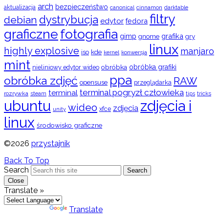
arch
bezpieczeństwo
aktualizacja
cinnamon
canonical
darktable
filtry
dystrybucja
debian
edytor
fedora
graficzne
fotografia
gimp
grafika
gry
gnome
linux
highly explosive
manjaro
iso
kde
konwersja
kernel
mint
obróbka
obróbka grafiki
nieliniowy edytor wideo
ppa
obróbka zdjęć
RAW
opensuse
przeglądarka
terminal pogryzł człowieka
terminal
rozrywka
steam
tips
tricks
ubuntu
zdjęcia i
wideo
zdjęcia
xfce
unity
linux
środowisko graficzne
©2026
przystajnik
Back To Top
Search
Search
Close
Translate »
Powered by
Translate