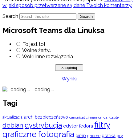
w jaki sposób przetwarzane są dane Twoich komentarzy.
Search
Search
Microsoft Teams dla Linuksa
To jest to!
Wolne żarty…
Wolę inne rozwiązania
Wyniki
Loading ...
Tagi
arch
bezpieczeństwo
aktualizacja
cinnamon
canonical
darktable
filtry
dystrybucja
debian
edytor
fedora
graficzne
fotografia
gimp
grafika
gry
gnome