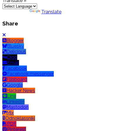
Translate »
Powered by
Translate
Share
Blogger
Bluesky
Delicious
Digg
Email
Facebook
Facebook messenger
Flipboard
Google
Hacker News
Line
LinkedIn
Mastodon
Mix
Odnoklassniki
PDF
Pinterest