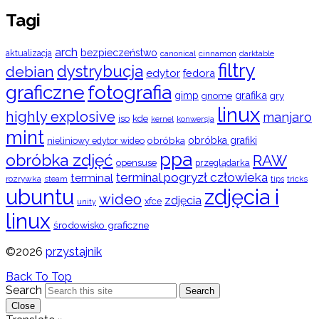
Tagi
arch
bezpieczeństwo
aktualizacja
cinnamon
canonical
darktable
filtry
dystrybucja
debian
edytor
fedora
graficzne
fotografia
gimp
grafika
gry
gnome
linux
highly explosive
manjaro
iso
kde
konwersja
kernel
mint
obróbka
obróbka grafiki
nieliniowy edytor wideo
ppa
obróbka zdjęć
RAW
opensuse
przeglądarka
terminal pogryzł człowieka
terminal
rozrywka
steam
tips
tricks
ubuntu
zdjęcia i
wideo
zdjęcia
xfce
unity
linux
środowisko graficzne
©2026
przystajnik
Back To Top
Search
Search
Close