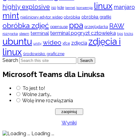
linux
highly explosive
manjaro
iso
kde
konwersja
kernel
mint
obróbka
obróbka grafiki
nieliniowy edytor wideo
ppa
obróbka zdjęć
RAW
opensuse
przeglądarka
terminal pogryzł człowieka
terminal
rozrywka
steam
tips
tricks
ubuntu
zdjęcia i
wideo
zdjęcia
xfce
unity
linux
środowisko graficzne
Search
Search
Microsoft Teams dla Linuksa
To jest to!
Wolne żarty…
Wolę inne rozwiązania
Wyniki
Loading ...