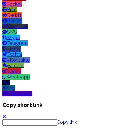
Pocket
Print
Reddit
Renren
Short link
SMS
Skype
Telegram
Tumblr
Twitter
VKontakte
wechat
Weibo
WhatsApp
X
Xing
Yahoo! Mail
Copy short link
Copy link