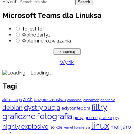
Search
Search
Microsoft Teams dla Linuksa
To jest to!
Wolne żarty…
Wolę inne rozwiązania
Wyniki
Loading ...
Tagi
arch
bezpieczeństwo
aktualizacja
cinnamon
canonical
darktable
filtry
dystrybucja
debian
edytor
fedora
graficzne
fotografia
gimp
grafika
gry
gnome
linux
highly explosive
manjaro
iso
kde
konwersja
kernel