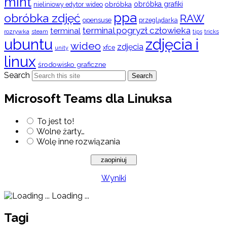
mint
obróbka
obróbka grafiki
nieliniowy edytor wideo
ppa
obróbka zdjęć
RAW
opensuse
przeglądarka
terminal pogryzł człowieka
terminal
rozrywka
steam
tips
tricks
ubuntu
zdjęcia i
wideo
zdjęcia
xfce
unity
linux
środowisko graficzne
Search
Search
Microsoft Teams dla Linuksa
To jest to!
Wolne żarty…
Wolę inne rozwiązania
Wyniki
Loading ...
Tagi