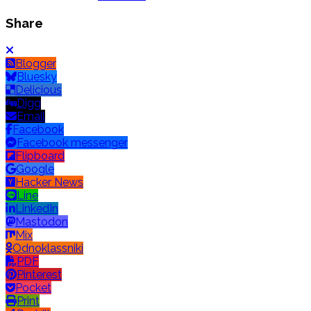
Share
Blogger
Bluesky
Delicious
Digg
Email
Facebook
Facebook messenger
Flipboard
Google
Hacker News
Line
LinkedIn
Mastodon
Mix
Odnoklassniki
PDF
Pinterest
Pocket
Print