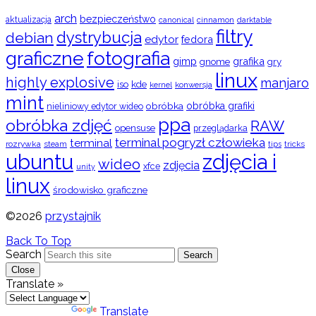
arch
bezpieczeństwo
aktualizacja
cinnamon
canonical
darktable
filtry
dystrybucja
debian
edytor
fedora
graficzne
fotografia
gimp
grafika
gry
gnome
linux
highly explosive
manjaro
iso
kde
konwersja
kernel
mint
obróbka
obróbka grafiki
nieliniowy edytor wideo
ppa
obróbka zdjęć
RAW
opensuse
przeglądarka
terminal pogryzł człowieka
terminal
rozrywka
steam
tips
tricks
ubuntu
zdjęcia i
wideo
zdjęcia
xfce
unity
linux
środowisko graficzne
©2026
przystajnik
Back To Top
Search
Search
Close
Translate »
Powered by
Translate