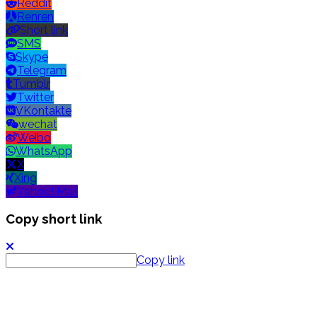
Reddit
Renren
Short link
SMS
Skype
Telegram
Tumblr
Twitter
VKontakte
wechat
Weibo
WhatsApp
X
Xing
Yahoo! Mail
Copy short link
Copy link