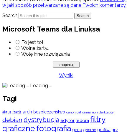
w jaki sposób przetwarzane są dane Twoich komentarzy.
Search
Search
Microsoft Teams dla Linuksa
To jest to!
Wolne żarty…
Wolę inne rozwiązania
Wyniki
Loading ...
Tagi
arch
bezpieczeństwo
aktualizacja
cinnamon
canonical
darktable
filtry
dystrybucja
debian
edytor
fedora
graficzne
fotografia
gimp
grafika
gry
gnome