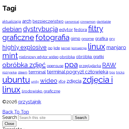
Tagi
arch
bezpieczeństwo
aktualizacja
cinnamon
canonical
darktable
filtry
dystrybucja
debian
edytor
fedora
graficzne
fotografia
gimp
grafika
gry
gnome
linux
highly explosive
manjaro
iso
kde
konwersja
kernel
mint
obróbka
obróbka grafiki
nieliniowy edytor wideo
ppa
obróbka zdjęć
RAW
opensuse
przeglądarka
terminal pogryzł człowieka
terminal
rozrywka
steam
tips
tricks
ubuntu
zdjęcia i
wideo
zdjęcia
xfce
unity
linux
środowisko graficzne
©2026
przystajnik
Back To Top
Search
Search
Close