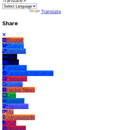
Translate »
Powered by
Translate
Share
Blogger
Bluesky
Delicious
Digg
Email
Facebook
Facebook messenger
Flipboard
Google
Hacker News
Line
LinkedIn
Mastodon
Mix
Odnoklassniki
PDF
Pinterest