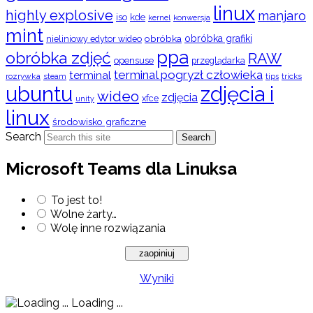
linux
highly explosive
manjaro
iso
kde
konwersja
kernel
mint
obróbka
obróbka grafiki
nieliniowy edytor wideo
ppa
obróbka zdjęć
RAW
opensuse
przeglądarka
terminal pogryzł człowieka
terminal
rozrywka
steam
tips
tricks
ubuntu
zdjęcia i
wideo
zdjęcia
xfce
unity
linux
środowisko graficzne
Search
Search
Microsoft Teams dla Linuksa
To jest to!
Wolne żarty…
Wolę inne rozwiązania
Wyniki
Loading ...