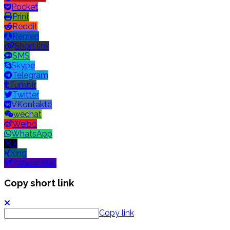
Pocket
Print
Reddit
Renren
Short link
SMS
Skype
Telegram
Tumblr
Twitter
VKontakte
wechat
Weibo
WhatsApp
X
Xing
Yahoo! Mail
Copy short link
Copy link