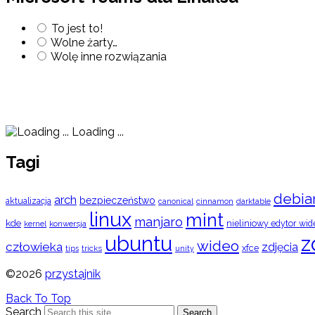
To jest to!
Wolne żarty…
Wolę inne rozwiązania
Loading ...
Tagi
debia
arch
bezpieczeństwo
aktualizacja
cinnamon
canonical
darktable
linux
mint
manjaro
kde
nieliniowy edytor wid
konwersja
kernel
ubuntu
z
wideo
człowieka
zdjęcia
xfce
tips
tricks
unity
©2026
przystajnik
Back To Top
Search
Search