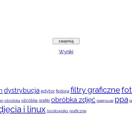
Wyniki
filtry graficzne
fot
dystrybucja
n
edytor
fedora
ppa
obróbka zdjęć
obróbka
obróbka grafiki
eo
opensuse
p
djęcia i linux
środowisko graficzne