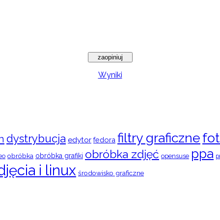
Wyniki
filtry graficzne
fot
dystrybucja
n
edytor
fedora
ppa
obróbka zdjęć
obróbka
obróbka grafiki
eo
opensuse
p
djęcia i linux
środowisko graficzne