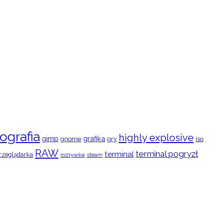
ografia
highly explosive
gimp
grafika
gry
iso
gnome
RAW
terminal pogryzł
terminal
rzeglądarka
rozrywka
steam