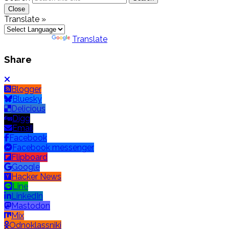
Close
Translate »
Powered by
Translate
Share
Blogger
Bluesky
Delicious
Digg
Email
Facebook
Facebook messenger
Flipboard
Google
Hacker News
Line
LinkedIn
Mastodon
Mix
Odnoklassniki