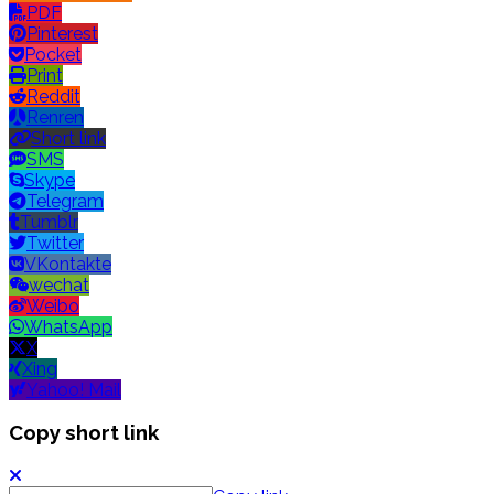
PDF
Pinterest
Pocket
Print
Reddit
Renren
Short link
SMS
Skype
Telegram
Tumblr
Twitter
VKontakte
wechat
Weibo
WhatsApp
X
Xing
Yahoo! Mail
Copy short link