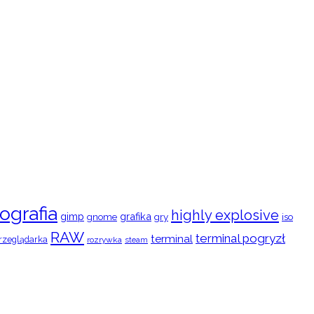
ografia
highly explosive
gimp
grafika
gry
iso
gnome
RAW
terminal pogryzł
terminal
rzeglądarka
rozrywka
steam