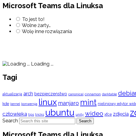
Microsoft Teams dla Linuksa
To jest to!
Wolne żarty…
Wolę inne rozwiązania
Loading ...
Tagi
debia
arch
bezpieczeństwo
aktualizacja
cinnamon
canonical
darktable
linux
mint
manjaro
kde
nieliniowy edytor wid
konwersja
kernel
ubuntu
z
wideo
człowieka
zdjęcia
xfce
tips
tricks
unity
Search
Search
Microsoft Teams dla Linuksa