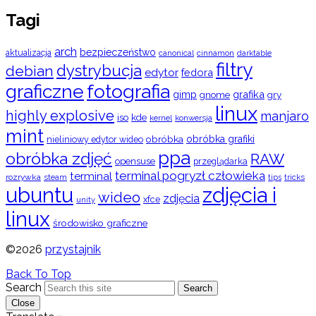
Tagi
arch
bezpieczeństwo
aktualizacja
cinnamon
canonical
darktable
filtry
dystrybucja
debian
edytor
fedora
graficzne
fotografia
gimp
grafika
gry
gnome
linux
highly explosive
manjaro
iso
kde
konwersja
kernel
mint
obróbka
obróbka grafiki
nieliniowy edytor wideo
ppa
obróbka zdjęć
RAW
opensuse
przeglądarka
terminal pogryzł człowieka
terminal
rozrywka
steam
tips
tricks
ubuntu
zdjęcia i
wideo
zdjęcia
xfce
unity
linux
środowisko graficzne
©2026
przystajnik
Back To Top
Search
Search
Close