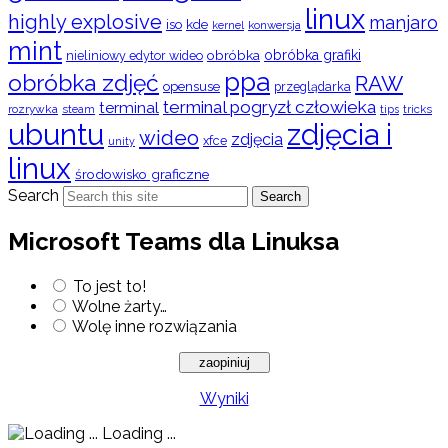
linux
highly explosive
manjaro
iso
kde
konwersja
kernel
mint
obróbka
obróbka grafiki
nieliniowy edytor wideo
ppa
obróbka zdjęć
RAW
opensuse
przeglądarka
terminal pogryzł człowieka
terminal
rozrywka
steam
tips
tricks
ubuntu
zdjęcia i
wideo
zdjęcia
xfce
unity
linux
środowisko graficzne
Search
Search
Microsoft Teams dla Linuksa
To jest to!
Wolne żarty…
Wolę inne rozwiązania
Wyniki
Loading ...