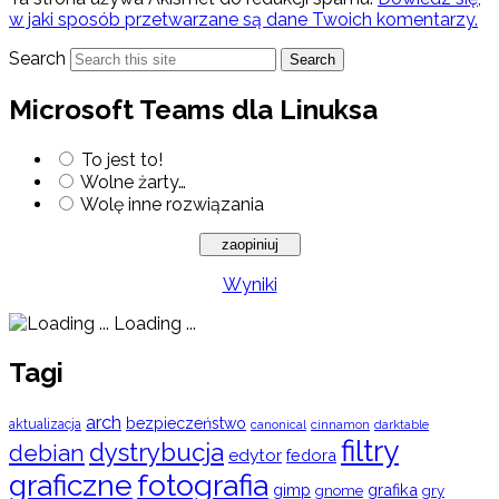
w jaki sposób przetwarzane są dane Twoich komentarzy.
Search
Search
Microsoft Teams dla Linuksa
To jest to!
Wolne żarty…
Wolę inne rozwiązania
Wyniki
Loading ...
Tagi
arch
bezpieczeństwo
aktualizacja
cinnamon
canonical
darktable
filtry
dystrybucja
debian
edytor
fedora
graficzne
fotografia
gimp
grafika
gry
gnome