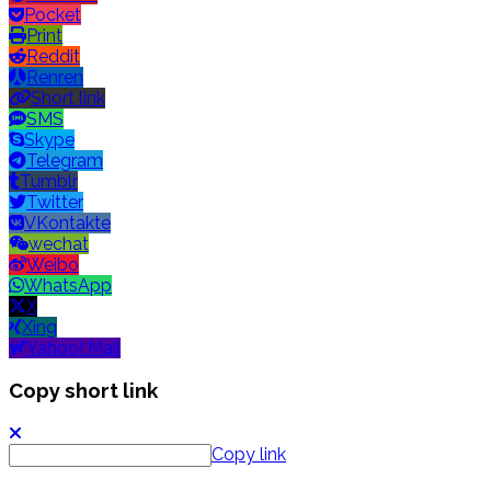
Pocket
Print
Reddit
Renren
Short link
SMS
Skype
Telegram
Tumblr
Twitter
VKontakte
wechat
Weibo
WhatsApp
X
Xing
Yahoo! Mail
Copy short link
Copy link