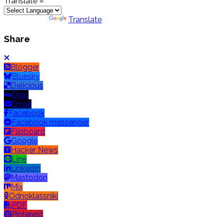
Translate »
Powered by
Translate
Share
Blogger
Bluesky
Delicious
Digg
Email
Facebook
Facebook messenger
Flipboard
Google
Hacker News
Line
LinkedIn
Mastodon
Mix
Odnoklassniki
PDF
Pinterest