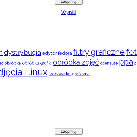
Wyniki
filtry graficzne
fot
dystrybucja
n
edytor
fedora
ppa
obróbka zdjęć
obróbka
obróbka grafiki
eo
opensuse
p
djęcia i linux
środowisko graficzne