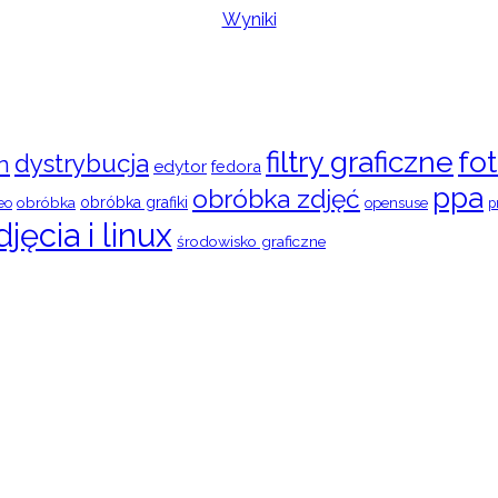
Wyniki
filtry graficzne
fot
dystrybucja
n
edytor
fedora
ppa
obróbka zdjęć
obróbka
obróbka grafiki
eo
opensuse
p
djęcia i linux
środowisko graficzne