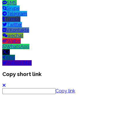
SMS
Skype
Telegram
Tumblr
Twitter
VKontakte
wechat
Weibo
WhatsApp
X
Xing
Yahoo! Mail
Copy short link
Copy link