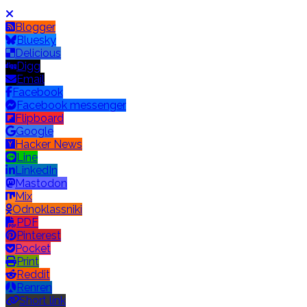
Blogger
Bluesky
Delicious
Digg
Email
Facebook
Facebook messenger
Flipboard
Google
Hacker News
Line
LinkedIn
Mastodon
Mix
Odnoklassniki
PDF
Pinterest
Pocket
Print
Reddit
Renren
Short link