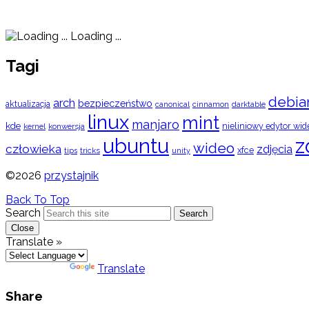
Loading ...
Tagi
debia
arch
bezpieczeństwo
aktualizacja
cinnamon
canonical
darktable
linux
mint
manjaro
kde
nieliniowy edytor wid
konwersja
kernel
ubuntu
z
wideo
człowieka
zdjęcia
xfce
tips
tricks
unity
©2026
przystajnik
Back To Top
Search
Search
Close
Translate »
Powered by
Translate
Share