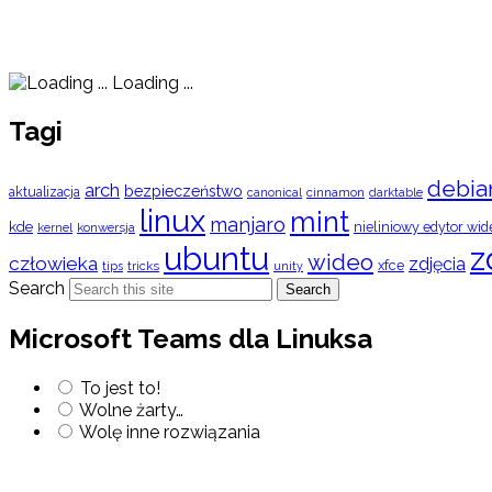
Loading ...
Tagi
debia
arch
bezpieczeństwo
aktualizacja
cinnamon
canonical
darktable
linux
mint
manjaro
kde
nieliniowy edytor wid
konwersja
kernel
ubuntu
z
wideo
człowieka
zdjęcia
xfce
tips
tricks
unity
Search
Search
Microsoft Teams dla Linuksa
To jest to!
Wolne żarty…
Wolę inne rozwiązania