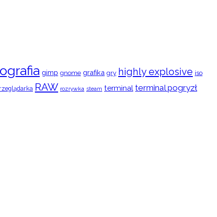
ografia
highly explosive
gimp
grafika
gry
iso
gnome
RAW
terminal pogryzł
terminal
rzeglądarka
rozrywka
steam