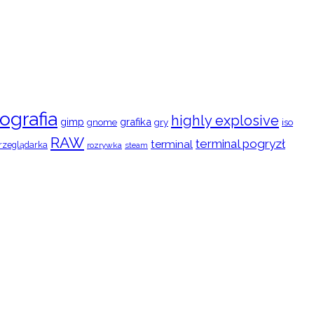
ografia
highly explosive
gimp
grafika
gry
iso
gnome
RAW
terminal pogryzł
terminal
rzeglądarka
rozrywka
steam