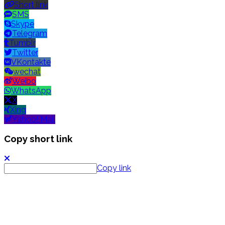
Short link
SMS
Skype
Telegram
Tumblr
Twitter
VKontakte
wechat
Weibo
WhatsApp
X
Xing
Yahoo! Mail
Copy short link
Copy link