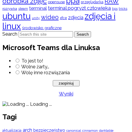
ppa
obróbka zdjęć
RAW
opensuse
przeglądarka
terminal pogryzł człowieka
terminal
rozrywka
steam
tips
tricks
ubuntu
zdjęcia i
wideo
zdjęcia
xfce
unity
linux
środowisko graficzne
Search
Search
Microsoft Teams dla Linuksa
To jest to!
Wolne żarty…
Wolę inne rozwiązania
Wyniki
Loading ...
Tagi
arch
bezpieczeństwo
aktualizacja
cinnamon
canonical
darktable