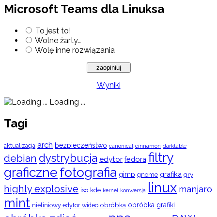
Microsoft Teams dla Linuksa
To jest to!
Wolne żarty…
Wolę inne rozwiązania
Wyniki
Loading ...
Tagi
arch
bezpieczeństwo
aktualizacja
cinnamon
canonical
darktable
filtry
dystrybucja
debian
edytor
fedora
graficzne
fotografia
gimp
grafika
gry
gnome
linux
highly explosive
manjaro
iso
kde
konwersja
kernel
mint
obróbka
obróbka grafiki
nieliniowy edytor wideo