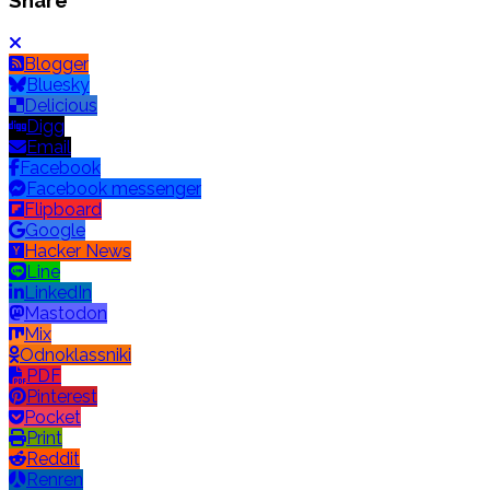
Share
Blogger
Bluesky
Delicious
Digg
Email
Facebook
Facebook messenger
Flipboard
Google
Hacker News
Line
LinkedIn
Mastodon
Mix
Odnoklassniki
PDF
Pinterest
Pocket
Print
Reddit
Renren