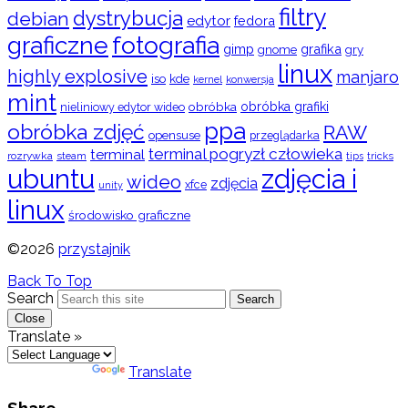
filtry
dystrybucja
debian
edytor
fedora
graficzne
fotografia
gimp
grafika
gry
gnome
linux
highly explosive
manjaro
iso
kde
konwersja
kernel
mint
obróbka
obróbka grafiki
nieliniowy edytor wideo
ppa
obróbka zdjęć
RAW
opensuse
przeglądarka
terminal pogryzł człowieka
terminal
rozrywka
steam
tips
tricks
ubuntu
zdjęcia i
wideo
zdjęcia
xfce
unity
linux
środowisko graficzne
©2026
przystajnik
Back To Top
Search
Search
Close
Translate »
Powered by
Translate