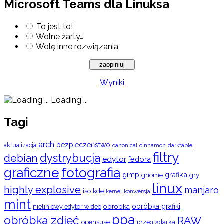
Microsoft Teams dla Linuksa
To jest to!
Wolne żarty…
Wolę inne rozwiązania
Wyniki
Loading ...
Tagi
arch
bezpieczeństwo
aktualizacja
cinnamon
canonical
darktable
filtry
dystrybucja
debian
edytor
fedora
graficzne
fotografia
gimp
grafika
gry
gnome
linux
highly explosive
manjaro
iso
kde
konwersja
kernel
mint
obróbka
obróbka grafiki
nieliniowy edytor wideo
ppa
obróbka zdjęć
RAW
opensuse
przeglądarka