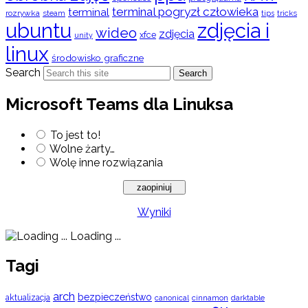
terminal pogryzł człowieka
terminal
rozrywka
steam
tips
tricks
ubuntu
zdjęcia i
wideo
zdjęcia
xfce
unity
linux
środowisko graficzne
Search
Search
Microsoft Teams dla Linuksa
To jest to!
Wolne żarty…
Wolę inne rozwiązania
Wyniki
Loading ...
Tagi
arch
bezpieczeństwo
aktualizacja
cinnamon
canonical
darktable