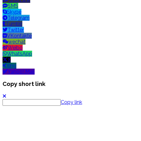
SMS
Skype
Telegram
Tumblr
Twitter
VKontakte
wechat
Weibo
WhatsApp
X
Xing
Yahoo! Mail
Copy short link
Copy link