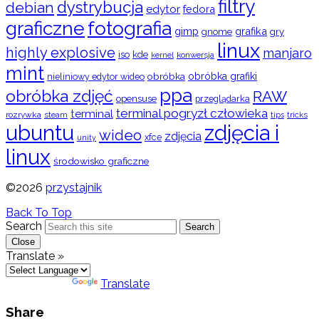
filtry
dystrybucja
debian
edytor
fedora
graficzne
fotografia
gimp
grafika
gry
gnome
linux
highly explosive
manjaro
iso
kde
konwersja
kernel
mint
obróbka
obróbka grafiki
nieliniowy edytor wideo
ppa
obróbka zdjęć
RAW
opensuse
przeglądarka
terminal pogryzł człowieka
terminal
rozrywka
steam
tips
tricks
ubuntu
zdjęcia i
wideo
zdjęcia
xfce
unity
linux
środowisko graficzne
©2026
przystajnik
Back To Top
Search
Search
Close
Translate »
Powered by
Translate
Share