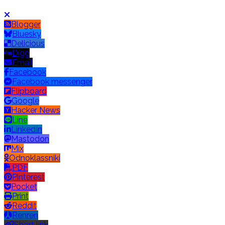
Blogger
Bluesky
Delicious
Digg
Email
Facebook
Facebook messenger
Flipboard
Google
Hacker News
Line
LinkedIn
Mastodon
Mix
Odnoklassniki
PDF
Pinterest
Pocket
Print
Reddit
Renren
Short link