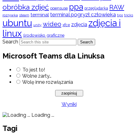
ppa
obróbka zdjęć
RAW
opensuse
przeglądarka
terminal pogryzł człowieka
terminal
rozrywka
steam
tips
tricks
ubuntu
zdjęcia i
wideo
zdjęcia
xfce
unity
linux
środowisko graficzne
Search
Search
Microsoft Teams dla Linuksa
To jest to!
Wolne żarty…
Wolę inne rozwiązania
Wyniki
Loading ...
Tagi