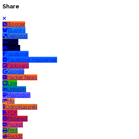
Share
Blogger
Bluesky
Delicious
Digg
Email
Facebook
Facebook messenger
Flipboard
Google
Hacker News
Line
LinkedIn
Mastodon
Mix
Odnoklassniki
PDF
Pinterest
Pocket
Print
Reddit