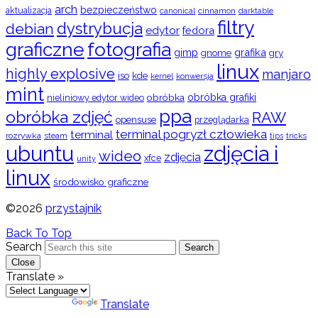
arch
bezpieczeństwo
aktualizacja
cinnamon
canonical
darktable
filtry
dystrybucja
debian
edytor
fedora
graficzne
fotografia
gimp
grafika
gry
gnome
linux
highly explosive
manjaro
iso
kde
konwersja
kernel
mint
obróbka
obróbka grafiki
nieliniowy edytor wideo
ppa
obróbka zdjęć
RAW
opensuse
przeglądarka
terminal pogryzł człowieka
terminal
rozrywka
steam
tips
tricks
ubuntu
zdjęcia i
wideo
zdjęcia
xfce
unity
linux
środowisko graficzne
©2026
przystajnik
Back To Top
Search
Search
Close
Translate »
Powered by
Translate