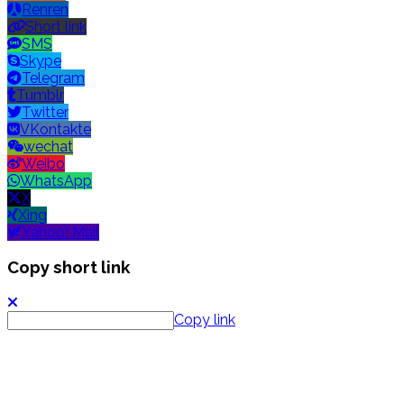
Renren
Short link
SMS
Skype
Telegram
Tumblr
Twitter
VKontakte
wechat
Weibo
WhatsApp
X
Xing
Yahoo! Mail
Copy short link
Copy link