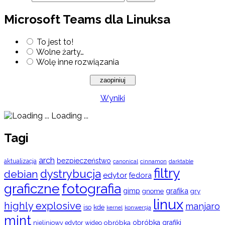
Microsoft Teams dla Linuksa
To jest to!
Wolne żarty…
Wolę inne rozwiązania
Wyniki
Loading ...
Tagi
arch
bezpieczeństwo
aktualizacja
cinnamon
canonical
darktable
filtry
dystrybucja
debian
edytor
fedora
graficzne
fotografia
gimp
grafika
gry
gnome
linux
highly explosive
manjaro
iso
kde
konwersja
kernel
mint
obróbka
obróbka grafiki
nieliniowy edytor wideo