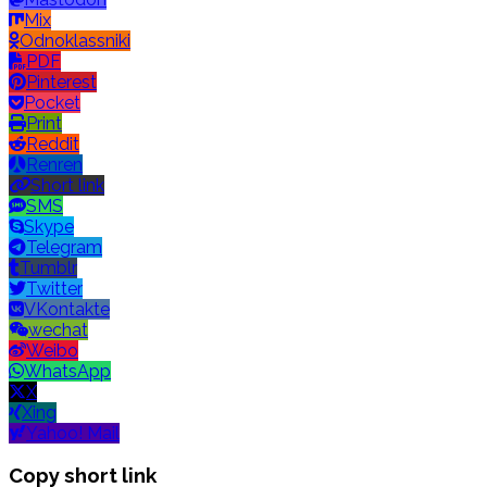
Mix
Odnoklassniki
PDF
Pinterest
Pocket
Print
Reddit
Renren
Short link
SMS
Skype
Telegram
Tumblr
Twitter
VKontakte
wechat
Weibo
WhatsApp
X
Xing
Yahoo! Mail
Copy short link