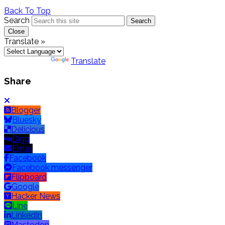
Back To Top
Search
Search
Close
Translate »
Powered by
Translate
Share
Blogger
Bluesky
Delicious
Digg
Email
Facebook
Facebook messenger
Flipboard
Google
Hacker News
Line
LinkedIn
Mastodon