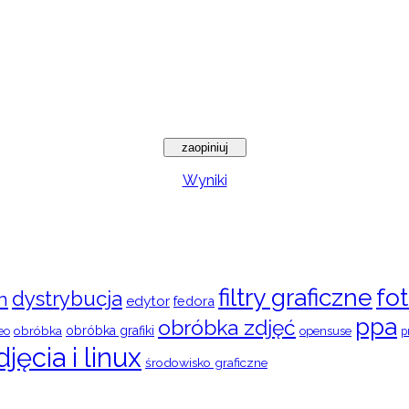
Wyniki
filtry graficzne
fot
dystrybucja
n
edytor
fedora
ppa
obróbka zdjęć
obróbka
obróbka grafiki
eo
opensuse
p
djęcia i linux
środowisko graficzne