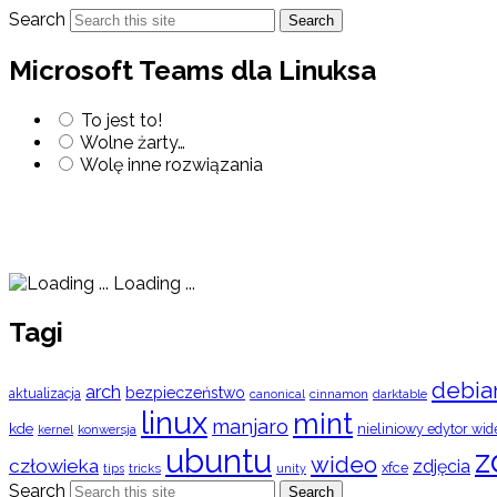
Search
Search
Microsoft Teams dla Linuksa
To jest to!
Wolne żarty…
Wolę inne rozwiązania
Loading ...
Tagi
debia
arch
bezpieczeństwo
aktualizacja
cinnamon
canonical
darktable
linux
mint
manjaro
kde
nieliniowy edytor wid
konwersja
kernel
ubuntu
z
wideo
człowieka
zdjęcia
xfce
tips
tricks
unity
Search
Search