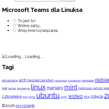
Microsoft Teams dla Linuksa
To jest to!
Wolne żarty…
Wolę inne rozwiązania
Loading ...
Tagi
debia
arch
bezpieczeństwo
aktualizacja
cinnamon
canonical
darktable
linux
mint
manjaro
kde
nieliniowy edytor wid
konwersja
kernel
ubuntu
z
wideo
człowieka
zdjęcia
xfce
tips
tricks
unity
©2026
przystajnik