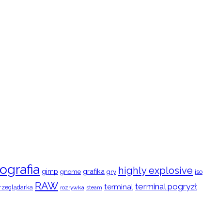
ografia
highly explosive
gimp
grafika
gry
iso
gnome
RAW
terminal pogryzł
terminal
rzeglądarka
rozrywka
steam