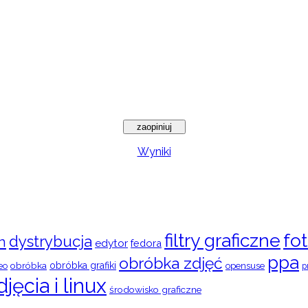
Wyniki
filtry graficzne
fot
dystrybucja
n
edytor
fedora
ppa
obróbka zdjęć
obróbka
obróbka grafiki
eo
opensuse
p
djęcia i linux
środowisko graficzne