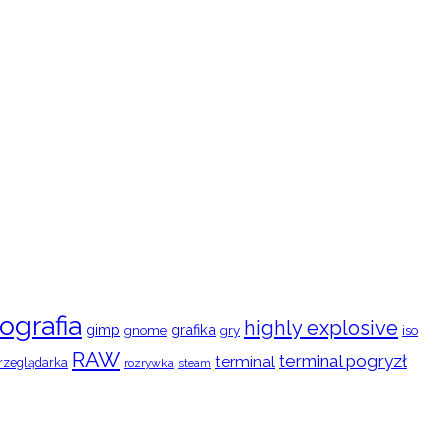
ografia
highly explosive
gimp
grafika
gry
iso
gnome
RAW
terminal pogryzł
terminal
rzeglądarka
rozrywka
steam