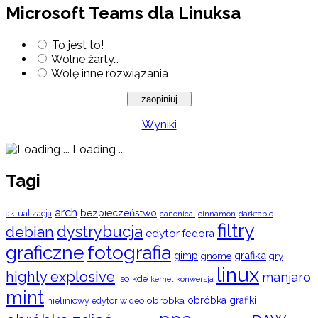
Microsoft Teams dla Linuksa
To jest to!
Wolne żarty…
Wolę inne rozwiązania
Wyniki
Loading ...
Tagi
arch
bezpieczeństwo
aktualizacja
cinnamon
canonical
darktable
filtry
dystrybucja
debian
edytor
fedora
graficzne
fotografia
gimp
grafika
gry
gnome
linux
highly explosive
manjaro
iso
kde
konwersja
kernel
mint
obróbka
obróbka grafiki
nieliniowy edytor wideo