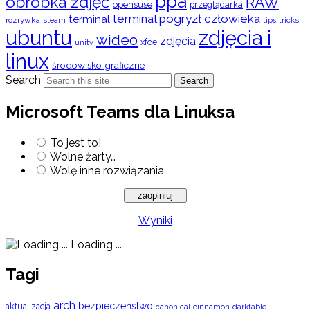
ppa
obróbka zdjęć
RAW
opensuse
przeglądarka
terminal pogryzł człowieka
terminal
rozrywka
steam
tips
tricks
ubuntu
zdjęcia i
wideo
zdjęcia
xfce
unity
linux
środowisko graficzne
Search
Search
Microsoft Teams dla Linuksa
To jest to!
Wolne żarty…
Wolę inne rozwiązania
Wyniki
Loading ...
Tagi
arch
bezpieczeństwo
aktualizacja
cinnamon
canonical
darktable