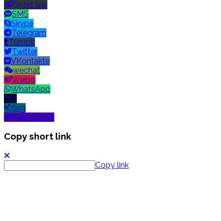
Short link
SMS
Skype
Telegram
Tumblr
Twitter
VKontakte
wechat
Weibo
WhatsApp
X
Xing
Yahoo! Mail
Copy short link
Copy link