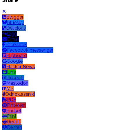
Share
Blogger
Bluesky
Delicious
Digg
Email
Facebook
Facebook messenger
Flipboard
Google
Hacker News
Line
LinkedIn
Mastodon
Mix
Odnoklassniki
PDF
Pinterest
Pocket
Print
Reddit
Renren