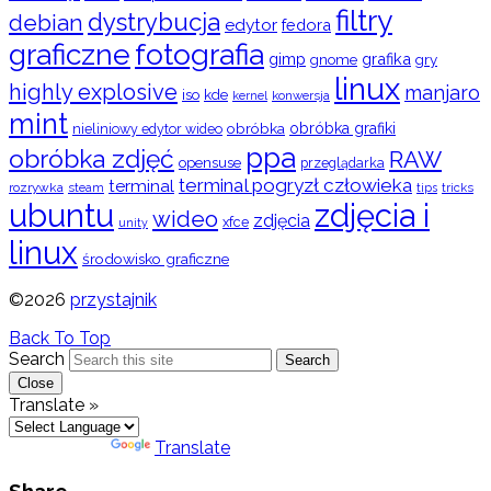
filtry
dystrybucja
debian
edytor
fedora
graficzne
fotografia
gimp
grafika
gry
gnome
linux
highly explosive
manjaro
iso
kde
konwersja
kernel
mint
obróbka
obróbka grafiki
nieliniowy edytor wideo
ppa
obróbka zdjęć
RAW
opensuse
przeglądarka
terminal pogryzł człowieka
terminal
rozrywka
steam
tips
tricks
ubuntu
zdjęcia i
wideo
zdjęcia
xfce
unity
linux
środowisko graficzne
©2026
przystajnik
Back To Top
Search
Search
Close
Translate »
Powered by
Translate