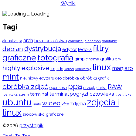
Wyniki
Loading ...
Tagi
arch
bezpieczeństwo
aktualizacja
cinnamon
canonical
darktable
filtry
dystrybucja
debian
edytor
fedora
graficzne
fotografia
gimp
grafika
gry
gnome
linux
highly explosive
manjaro
iso
kde
konwersja
kernel
mint
obróbka
obróbka grafiki
nieliniowy edytor wideo
ppa
obróbka zdjęć
RAW
opensuse
przeglądarka
terminal pogryzł człowieka
terminal
rozrywka
steam
tips
tricks
ubuntu
zdjęcia i
wideo
zdjęcia
xfce
unity
linux
środowisko graficzne
©2026
przystajnik