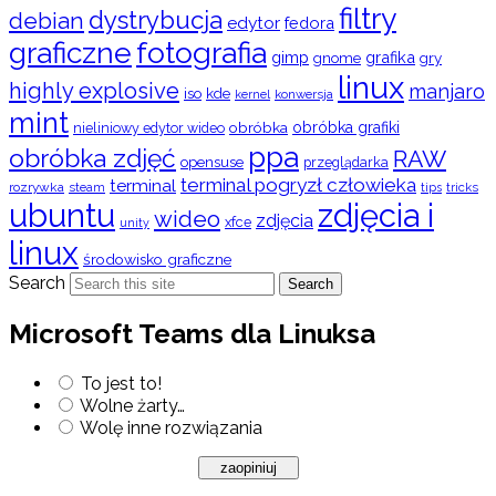
filtry
dystrybucja
debian
edytor
fedora
graficzne
fotografia
gimp
grafika
gry
gnome
linux
highly explosive
manjaro
iso
kde
konwersja
kernel
mint
obróbka
obróbka grafiki
nieliniowy edytor wideo
ppa
obróbka zdjęć
RAW
opensuse
przeglądarka
terminal pogryzł człowieka
terminal
rozrywka
steam
tips
tricks
ubuntu
zdjęcia i
wideo
zdjęcia
xfce
unity
linux
środowisko graficzne
Search
Search
Microsoft Teams dla Linuksa
To jest to!
Wolne żarty…
Wolę inne rozwiązania