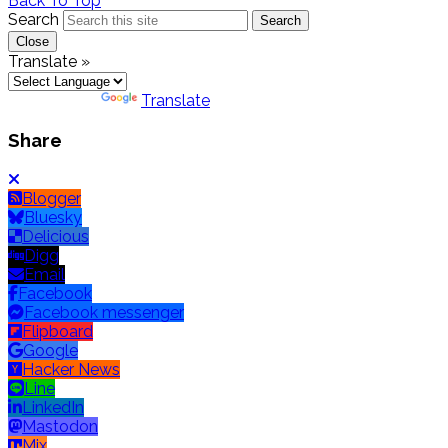
Back To Top
Search
Search
Close
Translate »
Powered by
Translate
Share
Blogger
Bluesky
Delicious
Digg
Email
Facebook
Facebook messenger
Flipboard
Google
Hacker News
Line
LinkedIn
Mastodon
Mix