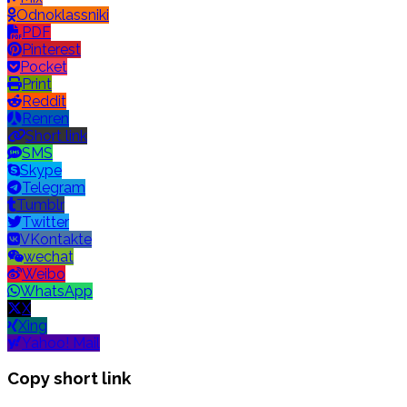
Odnoklassniki
PDF
Pinterest
Pocket
Print
Reddit
Renren
Short link
SMS
Skype
Telegram
Tumblr
Twitter
VKontakte
wechat
Weibo
WhatsApp
X
Xing
Yahoo! Mail
Copy short link