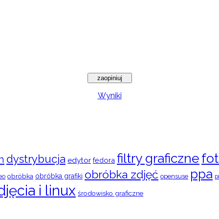
Wyniki
filtry graficzne
fot
dystrybucja
n
edytor
fedora
ppa
obróbka zdjęć
obróbka
obróbka grafiki
eo
opensuse
p
djęcia i linux
środowisko graficzne