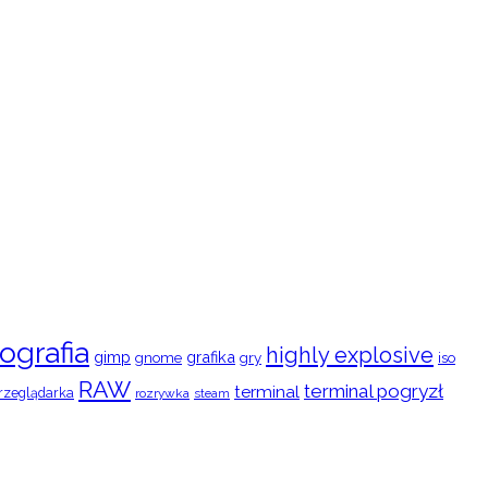
ografia
highly explosive
gimp
grafika
gry
iso
gnome
RAW
terminal pogryzł
terminal
rzeglądarka
rozrywka
steam