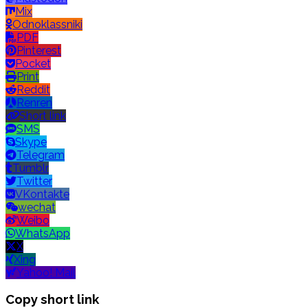
Mix
Odnoklassniki
PDF
Pinterest
Pocket
Print
Reddit
Renren
Short link
SMS
Skype
Telegram
Tumblr
Twitter
VKontakte
wechat
Weibo
WhatsApp
X
Xing
Yahoo! Mail
Copy short link