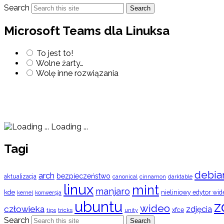
Search
Search
Microsoft Teams dla Linuksa
To jest to!
Wolne żarty…
Wolę inne rozwiązania
Loading ...
Tagi
debia
arch
bezpieczeństwo
aktualizacja
cinnamon
canonical
darktable
linux
mint
manjaro
kde
nieliniowy edytor wid
konwersja
kernel
ubuntu
z
wideo
człowieka
zdjęcia
xfce
tips
tricks
unity
Search
Search