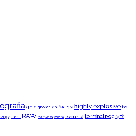
ografia
highly explosive
gimp
grafika
gry
iso
gnome
RAW
terminal pogryzł
terminal
rzeglądarka
rozrywka
steam