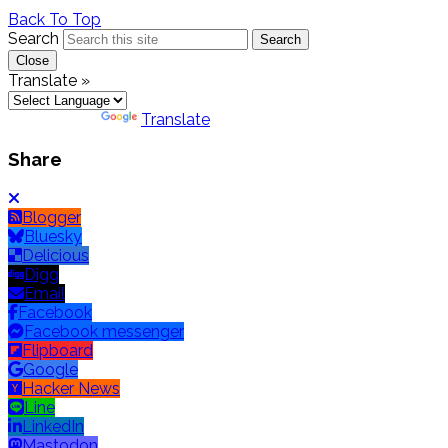
Back To Top
Search
Search
Close
Translate »
Powered by
Translate
Share
Blogger
Bluesky
Delicious
Digg
Email
Facebook
Facebook messenger
Flipboard
Google
Hacker News
Line
LinkedIn
Mastodon