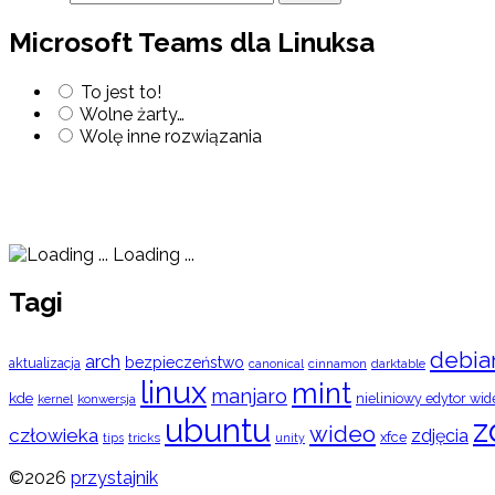
Microsoft Teams dla Linuksa
To jest to!
Wolne żarty…
Wolę inne rozwiązania
Loading ...
Tagi
debia
arch
bezpieczeństwo
aktualizacja
cinnamon
canonical
darktable
linux
mint
manjaro
kde
nieliniowy edytor wid
konwersja
kernel
ubuntu
z
wideo
człowieka
zdjęcia
xfce
tips
tricks
unity
©2026
przystajnik