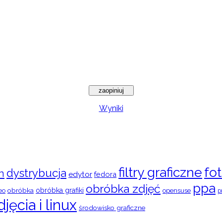
Wyniki
filtry graficzne
fot
dystrybucja
n
edytor
fedora
ppa
obróbka zdjęć
obróbka
obróbka grafiki
eo
opensuse
p
djęcia i linux
środowisko graficzne