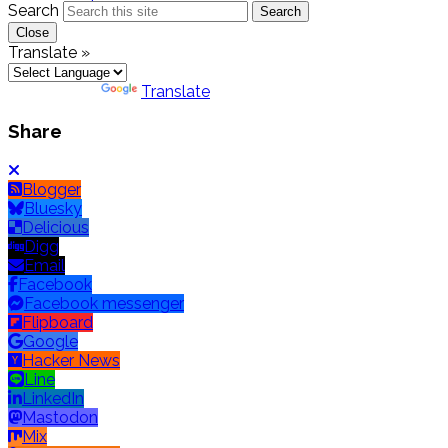
Search
Search
Close
Translate »
Powered by
Translate
Share
Blogger
Bluesky
Delicious
Digg
Email
Facebook
Facebook messenger
Flipboard
Google
Hacker News
Line
LinkedIn
Mastodon
Mix