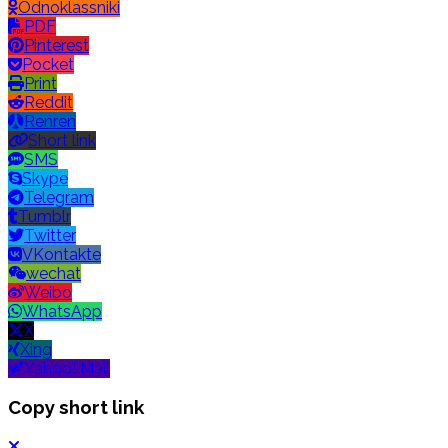
Odnoklassniki
PDF
Pinterest
Pocket
Print
Reddit
Renren
Short link
SMS
Skype
Telegram
Tumblr
Twitter
VKontakte
wechat
Weibo
WhatsApp
X
Xing
Yahoo! Mail
Copy short link