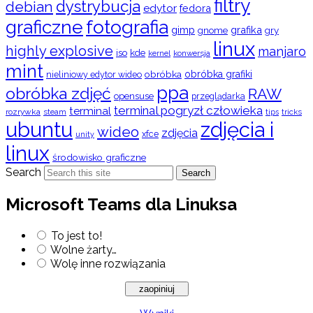
filtry
dystrybucja
debian
edytor
fedora
graficzne
fotografia
gimp
grafika
gry
gnome
linux
highly explosive
manjaro
iso
kde
konwersja
kernel
mint
obróbka
obróbka grafiki
nieliniowy edytor wideo
ppa
obróbka zdjęć
RAW
opensuse
przeglądarka
terminal pogryzł człowieka
terminal
rozrywka
steam
tips
tricks
ubuntu
zdjęcia i
wideo
zdjęcia
xfce
unity
linux
środowisko graficzne
Search
Search
Microsoft Teams dla Linuksa
To jest to!
Wolne żarty…
Wolę inne rozwiązania