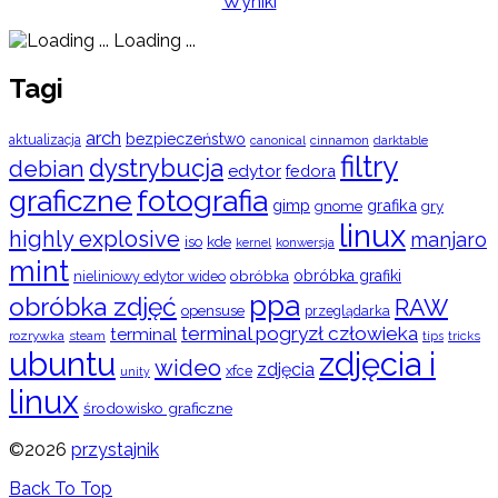
Wyniki
Loading ...
Tagi
arch
bezpieczeństwo
aktualizacja
cinnamon
canonical
darktable
filtry
dystrybucja
debian
edytor
fedora
graficzne
fotografia
gimp
grafika
gry
gnome
linux
highly explosive
manjaro
iso
kde
konwersja
kernel
mint
obróbka
obróbka grafiki
nieliniowy edytor wideo
ppa
obróbka zdjęć
RAW
opensuse
przeglądarka
terminal pogryzł człowieka
terminal
rozrywka
steam
tips
tricks
ubuntu
zdjęcia i
wideo
zdjęcia
xfce
unity
linux
środowisko graficzne
©2026
przystajnik
Back To Top