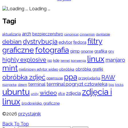
Loading ...
Tagi
arch
bezpieczeństwo
aktualizacja
cinnamon
canonical
darktable
filtry
dystrybucja
debian
edytor
fedora
graficzne
fotografia
gimp
grafika
gry
gnome
linux
highly explosive
manjaro
iso
kde
konwersja
kernel
mint
obróbka
obróbka grafiki
nieliniowy edytor wideo
ppa
obróbka zdjęć
RAW
opensuse
przeglądarka
terminal pogryzł człowieka
terminal
rozrywka
steam
tips
tricks
ubuntu
zdjęcia i
wideo
zdjęcia
xfce
unity
linux
środowisko graficzne
©2026
przystajnik
Back To Top