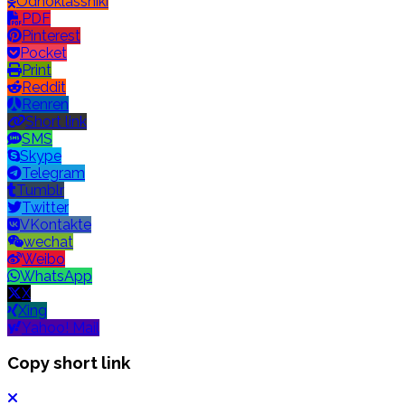
Odnoklassniki
PDF
Pinterest
Pocket
Print
Reddit
Renren
Short link
SMS
Skype
Telegram
Tumblr
Twitter
VKontakte
wechat
Weibo
WhatsApp
X
Xing
Yahoo! Mail
Copy short link