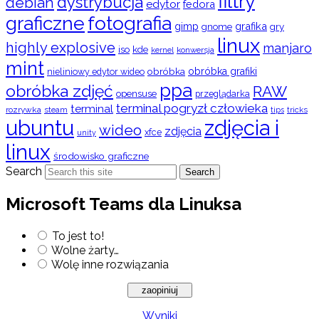
filtry
dystrybucja
debian
edytor
fedora
graficzne
fotografia
gimp
grafika
gry
gnome
linux
highly explosive
manjaro
iso
kde
konwersja
kernel
mint
obróbka
obróbka grafiki
nieliniowy edytor wideo
ppa
obróbka zdjęć
RAW
opensuse
przeglądarka
terminal pogryzł człowieka
terminal
rozrywka
steam
tips
tricks
ubuntu
zdjęcia i
wideo
zdjęcia
xfce
unity
linux
środowisko graficzne
Search
Search
Microsoft Teams dla Linuksa
To jest to!
Wolne żarty…
Wolę inne rozwiązania
Wyniki