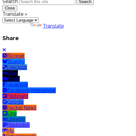
Search
Search
Close
Translate »
Powered by
Translate
Share
Blogger
Bluesky
Delicious
Digg
Email
Facebook
Facebook messenger
Flipboard
Google
Hacker News
Line
LinkedIn
Mastodon
Mix