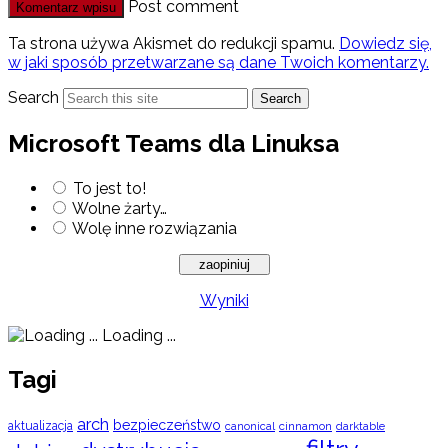
Post comment
Ta strona używa Akismet do redukcji spamu.
Dowiedz się,
w jaki sposób przetwarzane są dane Twoich komentarzy.
Search
Search
Microsoft Teams dla Linuksa
To jest to!
Wolne żarty…
Wolę inne rozwiązania
Wyniki
Loading ...
Tagi
arch
bezpieczeństwo
aktualizacja
cinnamon
canonical
darktable