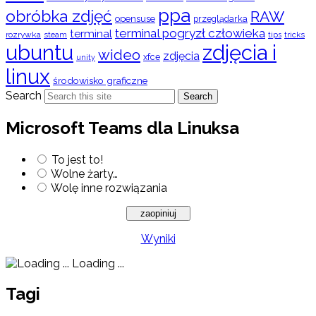
ppa
obróbka zdjęć
RAW
opensuse
przeglądarka
terminal pogryzł człowieka
terminal
rozrywka
steam
tips
tricks
ubuntu
zdjęcia i
wideo
zdjęcia
xfce
unity
linux
środowisko graficzne
Search
Search
Microsoft Teams dla Linuksa
To jest to!
Wolne żarty…
Wolę inne rozwiązania
Wyniki
Loading ...
Tagi