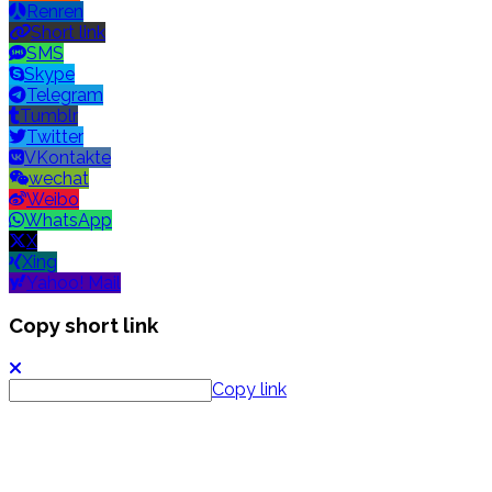
Renren
Short link
SMS
Skype
Telegram
Tumblr
Twitter
VKontakte
wechat
Weibo
WhatsApp
X
Xing
Yahoo! Mail
Copy short link
Copy link