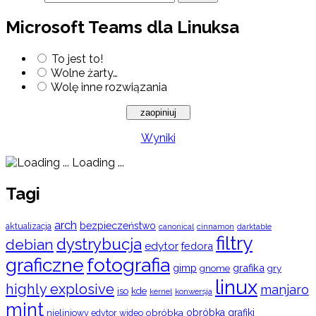
Microsoft Teams dla Linuksa
To jest to!
Wolne żarty…
Wolę inne rozwiązania
Wyniki
Loading ...
Tagi
arch
bezpieczeństwo
aktualizacja
cinnamon
canonical
darktable
filtry
dystrybucja
debian
edytor
fedora
graficzne
fotografia
gimp
grafika
gry
gnome
linux
highly explosive
manjaro
iso
kde
konwersja
kernel
mint
obróbka
obróbka grafiki
nieliniowy edytor wideo