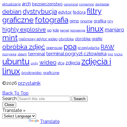
arch
bezpieczeństwo
aktualizacja
cinnamon
canonical
darktable
filtry
dystrybucja
debian
edytor
fedora
graficzne
fotografia
gimp
grafika
gry
gnome
linux
highly explosive
manjaro
iso
kde
konwersja
kernel
mint
obróbka
obróbka grafiki
nieliniowy edytor wideo
ppa
obróbka zdjęć
RAW
opensuse
przeglądarka
terminal pogryzł człowieka
terminal
rozrywka
steam
tips
tricks
ubuntu
zdjęcia i
wideo
zdjęcia
xfce
unity
linux
środowisko graficzne
©2026
przystajnik
Back To Top
Search
Search
Close
Translate »
Powered by
Translate