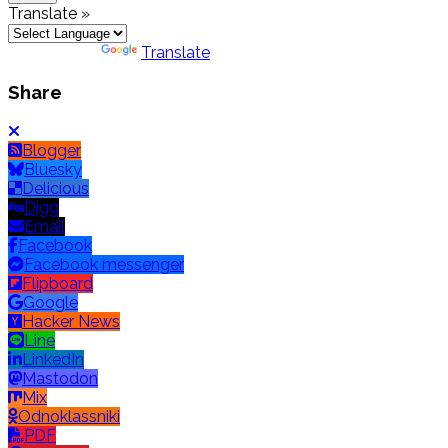
Translate »
Powered by
Translate
Share
Blogger
Bluesky
Delicious
Digg
Email
Facebook
Facebook messenger
Flipboard
Google
Hacker News
Line
LinkedIn
Mastodon
Mix
Odnoklassniki
PDF