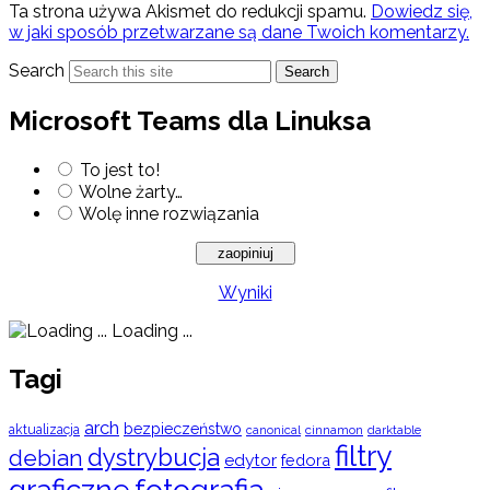
Ta strona używa Akismet do redukcji spamu.
Dowiedz się,
w jaki sposób przetwarzane są dane Twoich komentarzy.
Search
Search
Microsoft Teams dla Linuksa
To jest to!
Wolne żarty…
Wolę inne rozwiązania
Wyniki
Loading ...
Tagi
arch
bezpieczeństwo
aktualizacja
cinnamon
canonical
darktable
filtry
dystrybucja
debian
edytor
fedora
graficzne
fotografia