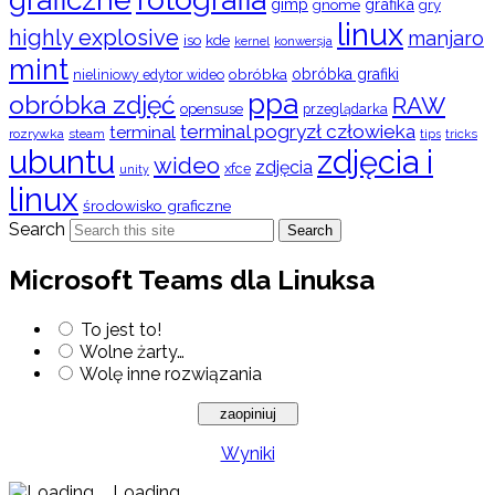
gimp
grafika
gry
gnome
linux
highly explosive
manjaro
iso
kde
konwersja
kernel
mint
obróbka
obróbka grafiki
nieliniowy edytor wideo
ppa
obróbka zdjęć
RAW
opensuse
przeglądarka
terminal pogryzł człowieka
terminal
rozrywka
steam
tips
tricks
ubuntu
zdjęcia i
wideo
zdjęcia
xfce
unity
linux
środowisko graficzne
Search
Search
Microsoft Teams dla Linuksa
To jest to!
Wolne żarty…
Wolę inne rozwiązania
Wyniki
Loading ...