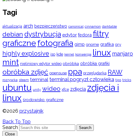
Tagi
arch
bezpieczeństwo
aktualizacja
cinnamon
canonical
darktable
filtry
dystrybucja
debian
edytor
fedora
graficzne
fotografia
gimp
grafika
gry
gnome
linux
highly explosive
manjaro
iso
kde
konwersja
kernel
mint
obróbka
obróbka grafiki
nieliniowy edytor wideo
ppa
obróbka zdjęć
RAW
opensuse
przeglądarka
terminal pogryzł człowieka
terminal
rozrywka
steam
tips
tricks
ubuntu
zdjęcia i
wideo
zdjęcia
xfce
unity
linux
środowisko graficzne
©2026
przystajnik
Back To Top
Search
Search
Close