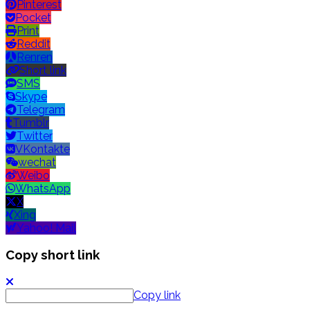
Pinterest
Pocket
Print
Reddit
Renren
Short link
SMS
Skype
Telegram
Tumblr
Twitter
VKontakte
wechat
Weibo
WhatsApp
X
Xing
Yahoo! Mail
Copy short link
Copy link