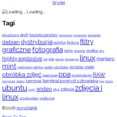
Wyniki
Loading ...
Tagi
arch
bezpieczeństwo
aktualizacja
cinnamon
canonical
darktable
filtry
dystrybucja
debian
edytor
fedora
graficzne
fotografia
gimp
grafika
gry
gnome
linux
highly explosive
manjaro
iso
kde
konwersja
kernel
mint
obróbka
obróbka grafiki
nieliniowy edytor wideo
ppa
obróbka zdjęć
RAW
opensuse
przeglądarka
terminal pogryzł człowieka
terminal
rozrywka
steam
tips
tricks
ubuntu
zdjęcia i
wideo
zdjęcia
xfce
unity
linux
środowisko graficzne
©2026
przystajnik