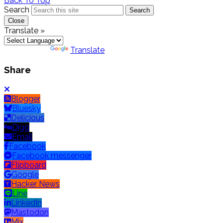
Back To Top
Search
Search
Close
Translate »
Powered by
Translate
Share
Blogger
Bluesky
Delicious
Digg
Email
Facebook
Facebook messenger
Flipboard
Google
Hacker News
Line
LinkedIn
Mastodon
Mix