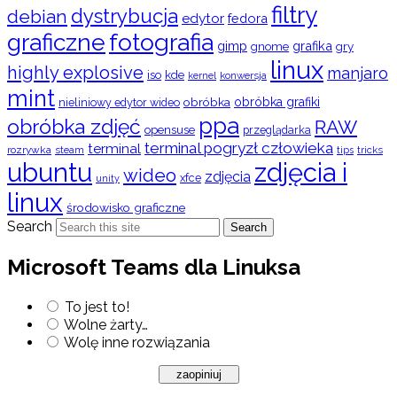
filtry
dystrybucja
debian
edytor
fedora
graficzne
fotografia
gimp
grafika
gry
gnome
linux
highly explosive
manjaro
iso
kde
konwersja
kernel
mint
obróbka
obróbka grafiki
nieliniowy edytor wideo
ppa
obróbka zdjęć
RAW
opensuse
przeglądarka
terminal pogryzł człowieka
terminal
rozrywka
steam
tips
tricks
ubuntu
zdjęcia i
wideo
zdjęcia
xfce
unity
linux
środowisko graficzne
Search
Search
Microsoft Teams dla Linuksa
To jest to!
Wolne żarty…
Wolę inne rozwiązania