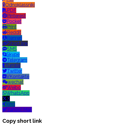
Odnoklassniki
PDF
Pinterest
Pocket
Print
Reddit
Renren
Short link
SMS
Skype
Telegram
Tumblr
Twitter
VKontakte
wechat
Weibo
WhatsApp
X
Xing
Yahoo! Mail
Copy short link