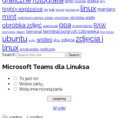
gimp
grafika
gry
gnome
linux
highly explosive
manjaro
iso
kde
konwersja
kernel
mint
obróbka
obróbka grafiki
nieliniowy edytor wideo
ppa
obróbka zdjęć
RAW
opensuse
przeglądarka
terminal pogryzł człowieka
terminal
rozrywka
steam
tips
tricks
ubuntu
zdjęcia i
wideo
zdjęcia
xfce
unity
linux
środowisko graficzne
Search
Search
Microsoft Teams dla Linuksa
To jest to!
Wolne żarty…
Wolę inne rozwiązania
Wyniki
Loading ...