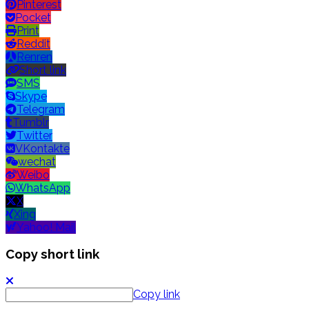
Pinterest
Pocket
Print
Reddit
Renren
Short link
SMS
Skype
Telegram
Tumblr
Twitter
VKontakte
wechat
Weibo
WhatsApp
X
Xing
Yahoo! Mail
Copy short link
Copy link