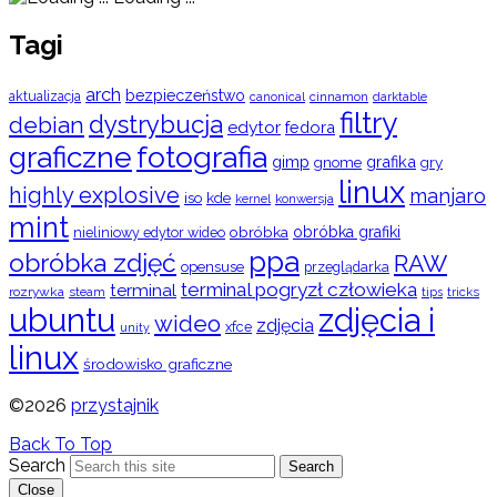
Tagi
arch
bezpieczeństwo
aktualizacja
cinnamon
canonical
darktable
filtry
dystrybucja
debian
edytor
fedora
graficzne
fotografia
gimp
grafika
gry
gnome
linux
highly explosive
manjaro
iso
kde
konwersja
kernel
mint
obróbka
obróbka grafiki
nieliniowy edytor wideo
ppa
obróbka zdjęć
RAW
opensuse
przeglądarka
terminal pogryzł człowieka
terminal
rozrywka
steam
tips
tricks
ubuntu
zdjęcia i
wideo
zdjęcia
xfce
unity
linux
środowisko graficzne
©2026
przystajnik
Back To Top
Search
Search
Close