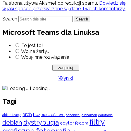
Ta strona używa Akismet do redukcji spamu.
Dowiedz się,
w jaki sposób przetwarzane są dane Twoich komentarzy.
Search
Search
Microsoft Teams dla Linuksa
To jest to!
Wolne żarty…
Wolę inne rozwiązania
Wyniki
Loading ...
Tagi
arch
bezpieczeństwo
aktualizacja
cinnamon
canonical
darktable
filtry
dystrybucja
debian
edytor
fedora
graficzne
fotografia