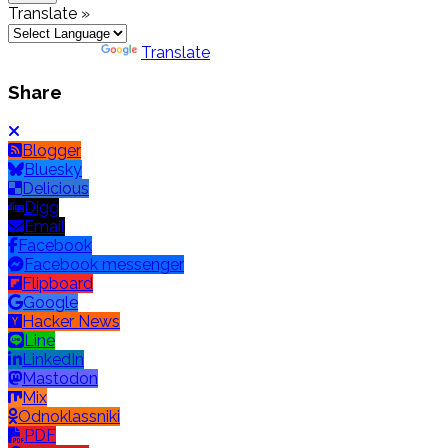
Translate »
Powered by
Translate
Share
Blogger
Bluesky
Delicious
Digg
Email
Facebook
Facebook messenger
Flipboard
Google
Hacker News
Line
LinkedIn
Mastodon
Mix
Odnoklassniki
PDF