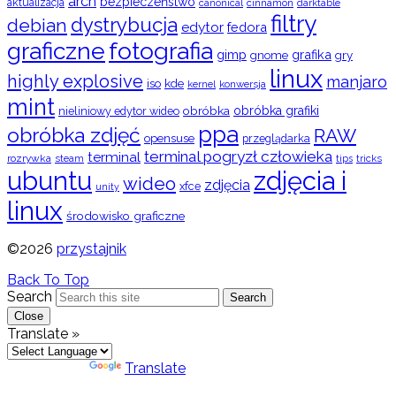
arch
bezpieczeństwo
aktualizacja
cinnamon
canonical
darktable
filtry
dystrybucja
debian
edytor
fedora
graficzne
fotografia
gimp
grafika
gry
gnome
linux
highly explosive
manjaro
iso
kde
konwersja
kernel
mint
obróbka
obróbka grafiki
nieliniowy edytor wideo
ppa
obróbka zdjęć
RAW
opensuse
przeglądarka
terminal pogryzł człowieka
terminal
rozrywka
steam
tips
tricks
ubuntu
zdjęcia i
wideo
zdjęcia
xfce
unity
linux
środowisko graficzne
©2026
przystajnik
Back To Top
Search
Search
Close
Translate »
Powered by
Translate