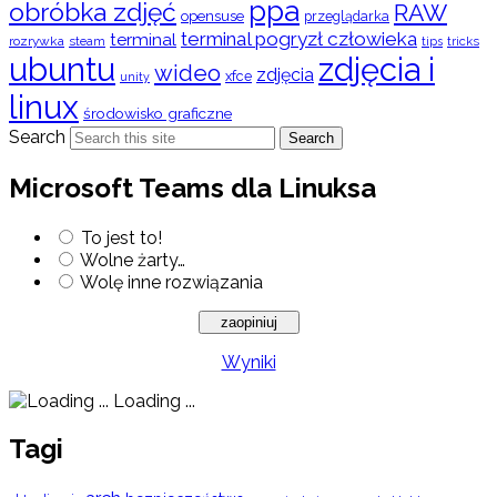
ppa
obróbka zdjęć
RAW
opensuse
przeglądarka
terminal pogryzł człowieka
terminal
rozrywka
steam
tips
tricks
ubuntu
zdjęcia i
wideo
zdjęcia
xfce
unity
linux
środowisko graficzne
Search
Search
Microsoft Teams dla Linuksa
To jest to!
Wolne żarty…
Wolę inne rozwiązania
Wyniki
Loading ...
Tagi