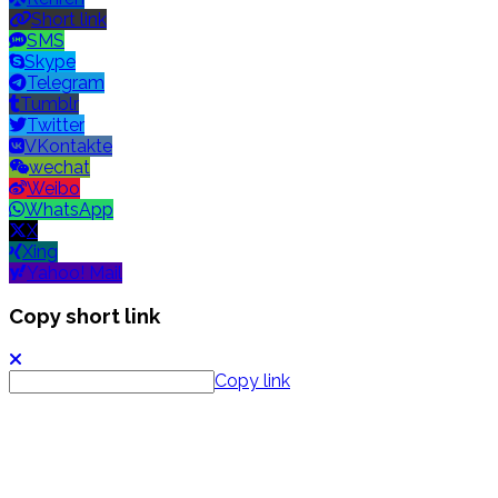
Short link
SMS
Skype
Telegram
Tumblr
Twitter
VKontakte
wechat
Weibo
WhatsApp
X
Xing
Yahoo! Mail
Copy short link
Copy link