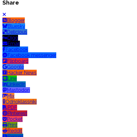
Share
Blogger
Bluesky
Delicious
Digg
Email
Facebook
Facebook messenger
Flipboard
Google
Hacker News
Line
LinkedIn
Mastodon
Mix
Odnoklassniki
PDF
Pinterest
Pocket
Print
Reddit
Renren