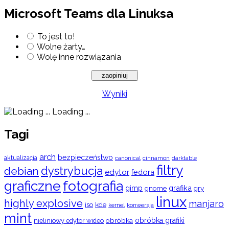
Microsoft Teams dla Linuksa
To jest to!
Wolne żarty…
Wolę inne rozwiązania
Wyniki
Loading ...
Tagi
arch
bezpieczeństwo
aktualizacja
cinnamon
canonical
darktable
filtry
dystrybucja
debian
edytor
fedora
graficzne
fotografia
gimp
grafika
gry
gnome
linux
highly explosive
manjaro
iso
kde
konwersja
kernel
mint
obróbka
obróbka grafiki
nieliniowy edytor wideo