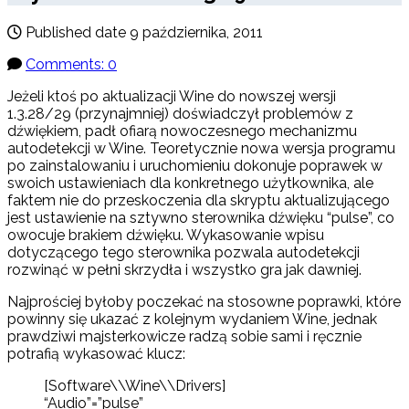
Published date
9 października, 2011
Comments: 0
Jeżeli ktoś po aktualizacji Wine do nowszej wersji
1.3.28/29 (przynajmniej) doświadczył problemów z
dźwiękiem, padł ofiarą nowoczesnego mechanizmu
autodetekcji w Wine. Teoretycznie nowa wersja programu
po zainstalowaniu i uruchomieniu dokonuje poprawek w
swoich ustawieniach dla konkretnego użytkownika, ale
faktem nie do przeskoczenia dla skryptu aktualizującego
jest ustawienie na sztywno sterownika dźwięku “pulse”, co
owocuje brakiem dźwięku. Wykasowanie wpisu
dotyczącego tego sterownika pozwala autodetekcji
rozwinąć w pełni skrzydła i wszystko gra jak dawniej.
Najprościej byłoby poczekać na stosowne poprawki, które
powinny się ukazać z kolejnym wydaniem Wine, jednak
prawdziwi majsterkowicze radzą sobie sami i ręcznie
potrafią wykasować klucz:
[Software\\Wine\\Drivers]
“Audio”=”pulse”