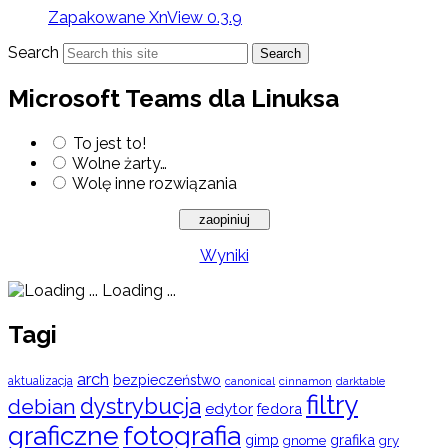
Zapakowane XnView 0.3.9
Search
Search
Microsoft Teams dla Linuksa
To jest to!
Wolne żarty…
Wolę inne rozwiązania
Wyniki
Loading ...
Tagi
arch
bezpieczeństwo
aktualizacja
cinnamon
canonical
darktable
filtry
dystrybucja
debian
edytor
fedora
graficzne
fotografia
gimp
grafika
gry
gnome