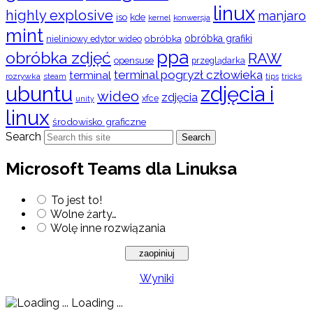
linux
highly explosive
manjaro
iso
kde
konwersja
kernel
mint
obróbka
obróbka grafiki
nieliniowy edytor wideo
ppa
obróbka zdjęć
RAW
opensuse
przeglądarka
terminal pogryzł człowieka
terminal
rozrywka
steam
tips
tricks
ubuntu
zdjęcia i
wideo
zdjęcia
xfce
unity
linux
środowisko graficzne
Search
Search
Microsoft Teams dla Linuksa
To jest to!
Wolne żarty…
Wolę inne rozwiązania
Wyniki
Loading ...