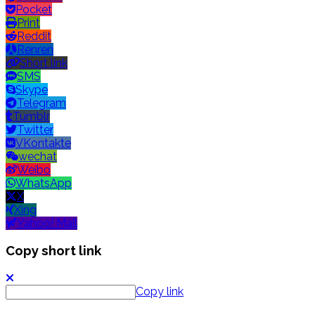
Pocket
Print
Reddit
Renren
Short link
SMS
Skype
Telegram
Tumblr
Twitter
VKontakte
wechat
Weibo
WhatsApp
X
Xing
Yahoo! Mail
Copy short link
Copy link