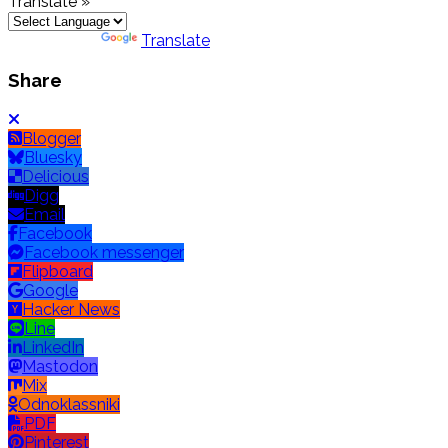
Translate »
Powered by
Translate
Share
Blogger
Bluesky
Delicious
Digg
Email
Facebook
Facebook messenger
Flipboard
Google
Hacker News
Line
LinkedIn
Mastodon
Mix
Odnoklassniki
PDF
Pinterest