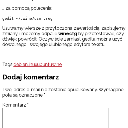
… za pomocą polecenia:
gedit ~/.wine/user.reg
Usuwamy wiersze z przytoczoną zawartością, zapisujemy
zmiany, i możemy odpalić
winecfg
by przetestować, czy
dźwięk powrócił. Oczywiście zamiast gedita można użyć
dowolnego i swojego ulubionego edytora tekstu.
Tags:
debian
linux
ubuntu
wine
Dodaj komentarz
Twój adres e-mail nie zostanie opublikowany.
Wymagane
pola są oznaczone
*
Komentarz
*