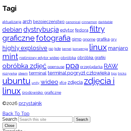
Tagi
arch
bezpieczeństwo
aktualizacja
cinnamon
canonical
darktable
filtry
dystrybucja
debian
edytor
fedora
graficzne
fotografia
gimp
grafika
gry
gnome
linux
highly explosive
manjaro
iso
kde
konwersja
kernel
mint
obróbka
obróbka grafiki
nieliniowy edytor wideo
ppa
obróbka zdjęć
RAW
opensuse
przeglądarka
terminal pogryzł człowieka
terminal
rozrywka
steam
tips
tricks
ubuntu
zdjęcia i
wideo
zdjęcia
xfce
unity
linux
środowisko graficzne
©2026
przystajnik
Back To Top
Search
Search
Close