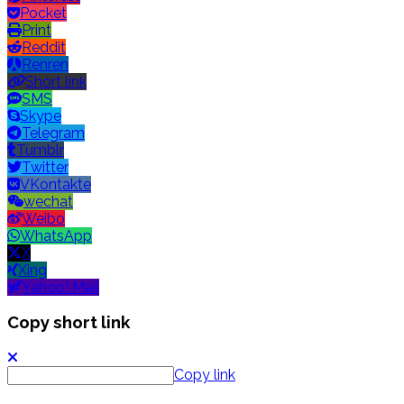
Pocket
Print
Reddit
Renren
Short link
SMS
Skype
Telegram
Tumblr
Twitter
VKontakte
wechat
Weibo
WhatsApp
X
Xing
Yahoo! Mail
Copy short link
Copy link