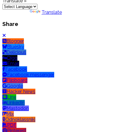
Translate »
Powered by
Translate
Share
Blogger
Bluesky
Delicious
Digg
Email
Facebook
Facebook messenger
Flipboard
Google
Hacker News
Line
LinkedIn
Mastodon
Mix
Odnoklassniki
PDF
Pinterest