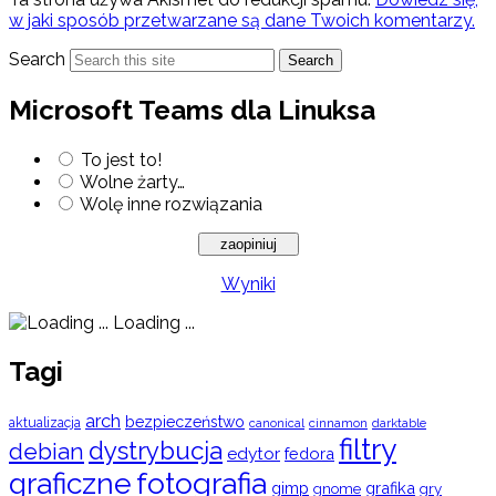
w jaki sposób przetwarzane są dane Twoich komentarzy.
Search
Search
Microsoft Teams dla Linuksa
To jest to!
Wolne żarty…
Wolę inne rozwiązania
Wyniki
Loading ...
Tagi
arch
bezpieczeństwo
aktualizacja
cinnamon
canonical
darktable
filtry
dystrybucja
debian
edytor
fedora
graficzne
fotografia
gimp
grafika
gry
gnome