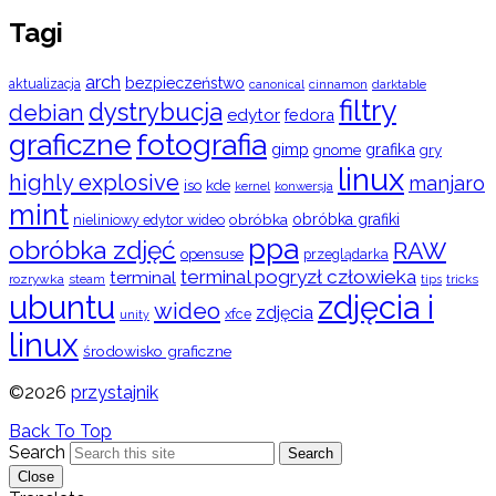
Tagi
arch
bezpieczeństwo
aktualizacja
cinnamon
canonical
darktable
filtry
dystrybucja
debian
edytor
fedora
graficzne
fotografia
gimp
grafika
gry
gnome
linux
highly explosive
manjaro
iso
kde
konwersja
kernel
mint
obróbka
obróbka grafiki
nieliniowy edytor wideo
ppa
obróbka zdjęć
RAW
opensuse
przeglądarka
terminal pogryzł człowieka
terminal
rozrywka
steam
tips
tricks
ubuntu
zdjęcia i
wideo
zdjęcia
xfce
unity
linux
środowisko graficzne
©2026
przystajnik
Back To Top
Search
Search
Close