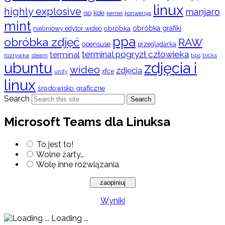
linux
highly explosive
manjaro
iso
kde
konwersja
kernel
mint
obróbka
obróbka grafiki
nieliniowy edytor wideo
ppa
obróbka zdjęć
RAW
opensuse
przeglądarka
terminal pogryzł człowieka
terminal
rozrywka
steam
tips
tricks
ubuntu
zdjęcia i
wideo
zdjęcia
xfce
unity
linux
środowisko graficzne
Search
Search
Microsoft Teams dla Linuksa
To jest to!
Wolne żarty…
Wolę inne rozwiązania
Wyniki
Loading ...