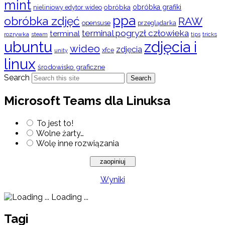
mint
obróbka
obróbka grafiki
nieliniowy edytor wideo
ppa
obróbka zdjęć
RAW
opensuse
przeglądarka
terminal pogryzł człowieka
terminal
rozrywka
steam
tips
tricks
ubuntu
zdjęcia i
wideo
zdjęcia
xfce
unity
linux
środowisko graficzne
Search
Search
Microsoft Teams dla Linuksa
To jest to!
Wolne żarty…
Wolę inne rozwiązania
Wyniki
Loading ...
Tagi