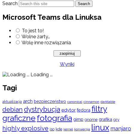
Search
Search
Microsoft Teams dla Linuksa
To jest to!
Wolne żarty…
Wolę inne rozwiązania
Wyniki
Loading ...
Tagi
arch
bezpieczeństwo
aktualizacja
cinnamon
canonical
darktable
filtry
dystrybucja
debian
edytor
fedora
graficzne
fotografia
gimp
grafika
gry
gnome
linux
highly explosive
manjaro
iso
kde
konwersja
kernel