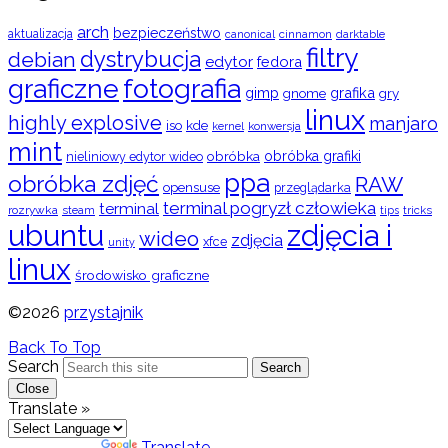
arch
bezpieczeństwo
aktualizacja
cinnamon
canonical
darktable
filtry
dystrybucja
debian
edytor
fedora
graficzne
fotografia
gimp
grafika
gry
gnome
linux
highly explosive
manjaro
iso
kde
konwersja
kernel
mint
obróbka
obróbka grafiki
nieliniowy edytor wideo
ppa
obróbka zdjęć
RAW
opensuse
przeglądarka
terminal pogryzł człowieka
terminal
rozrywka
steam
tips
tricks
ubuntu
zdjęcia i
wideo
zdjęcia
xfce
unity
linux
środowisko graficzne
©2026
przystajnik
Back To Top
Search
Search
Close
Translate »
Powered by
Translate