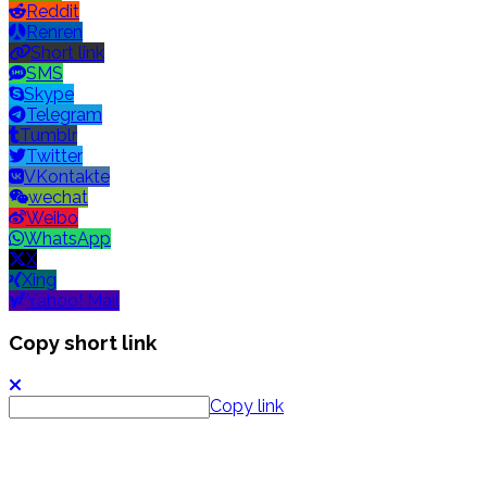
Reddit
Renren
Short link
SMS
Skype
Telegram
Tumblr
Twitter
VKontakte
wechat
Weibo
WhatsApp
X
Xing
Yahoo! Mail
Copy short link
Copy link