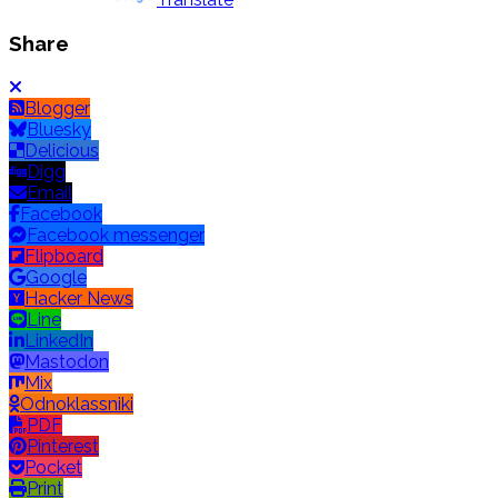
Share
Blogger
Bluesky
Delicious
Digg
Email
Facebook
Facebook messenger
Flipboard
Google
Hacker News
Line
LinkedIn
Mastodon
Mix
Odnoklassniki
PDF
Pinterest
Pocket
Print