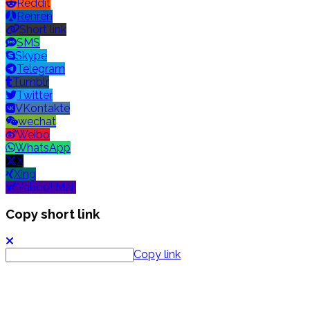
Reddit
Renren
Short link
SMS
Skype
Telegram
Tumblr
Twitter
VKontakte
wechat
Weibo
WhatsApp
X
Xing
Yahoo! Mail
Copy short link
Copy link