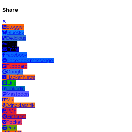
Share
Blogger
Bluesky
Delicious
Digg
Email
Facebook
Facebook messenger
Flipboard
Google
Hacker News
Line
LinkedIn
Mastodon
Mix
Odnoklassniki
PDF
Pinterest
Pocket
Print