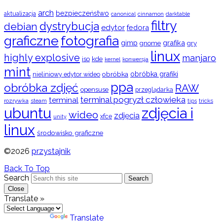
arch
bezpieczeństwo
aktualizacja
cinnamon
canonical
darktable
filtry
dystrybucja
debian
edytor
fedora
graficzne
fotografia
gimp
grafika
gry
gnome
linux
highly explosive
manjaro
iso
kde
konwersja
kernel
mint
obróbka
obróbka grafiki
nieliniowy edytor wideo
ppa
obróbka zdjęć
RAW
opensuse
przeglądarka
terminal pogryzł człowieka
terminal
rozrywka
steam
tips
tricks
ubuntu
zdjęcia i
wideo
zdjęcia
xfce
unity
linux
środowisko graficzne
©2026
przystajnik
Back To Top
Search
Search
Close
Translate »
Powered by
Translate