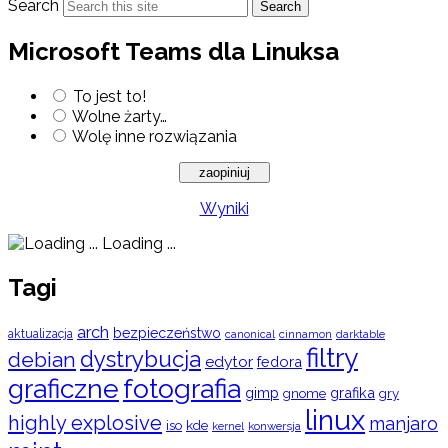
Search
Search
Microsoft Teams dla Linuksa
To jest to!
Wolne żarty…
Wolę inne rozwiązania
Wyniki
Loading ...
Tagi
arch
bezpieczeństwo
aktualizacja
cinnamon
canonical
darktable
filtry
dystrybucja
debian
edytor
fedora
graficzne
fotografia
gimp
grafika
gry
gnome
linux
highly explosive
manjaro
iso
kde
konwersja
kernel