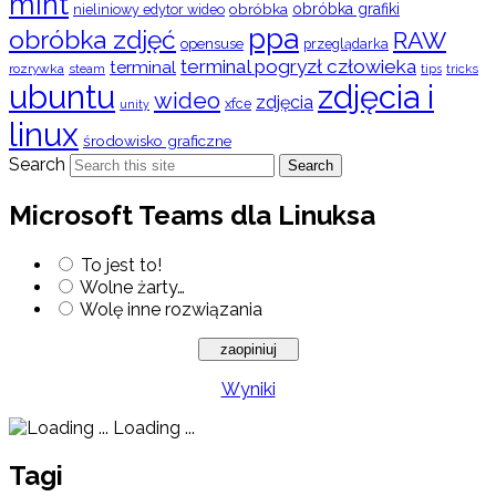
mint
obróbka
obróbka grafiki
nieliniowy edytor wideo
ppa
obróbka zdjęć
RAW
opensuse
przeglądarka
terminal pogryzł człowieka
terminal
rozrywka
steam
tips
tricks
ubuntu
zdjęcia i
wideo
zdjęcia
xfce
unity
linux
środowisko graficzne
Search
Search
Microsoft Teams dla Linuksa
To jest to!
Wolne żarty…
Wolę inne rozwiązania
Wyniki
Loading ...
Tagi