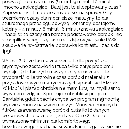
powyżej), to otrzymamy 7 minut, 9 minut i 10 minut
(mocno zaokrąglając). Dalej jest to akceptowalny czas?
Zapewne jest. I tu docieramy do sedna sprawy. Gdy
weźmiemy czasy dla mocniejszej maszyny, to dla
stukrotnego przebiegu powyżej komendy, dostajemy
kolejny – 4 minuty, 6 minut i 6 minut (znowu zaokrąglając).
I nadal są to czasy dla bardzo podstawowej obróbki, nic
skomplikowanego się tam nie dzieje (wywołanie RAW,
skalowanie, wyostrzanie, poprawka kontrastu i zapis do
.jpg).
Wnioski? Rozmiar ma znaczenie. I o ile powyższe
prymitywne zestawienie rzuca tylko zarys problemu
wydajności starszych maszyn, o tyle można sobie
wyobrazić, o ile wzrośnie czas obróbki materiału z
przyszłościowych matryc naszych aparatów (18Mpx?
26Mpx?). I pisząc obróbka nie mam tutaj na myśli samo
wywołanie zdjęcia. Spróbujcie obróbki w programie
Darktable, gdyż obecnie chyba ten program najmocniej
wydziera moc z naszych maszyn. Mnóstwo mocnych
filtrów, zaawansowanej obróbki, duża ilość danych
wejściowych i okazuje się, że takie Core 2 Duo to
wymuszone minimum dla komfortowego i
bezstresowego machania suwaczkami. I zgadza się, nie