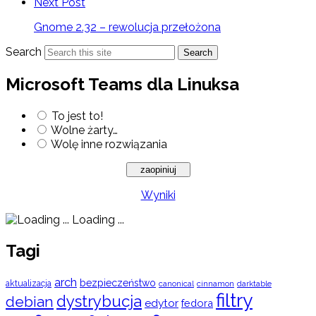
Next Post
Gnome 2.32 – rewolucja przełożona
Search
Search
Microsoft Teams dla Linuksa
To jest to!
Wolne żarty…
Wolę inne rozwiązania
Wyniki
Loading ...
Tagi
arch
bezpieczeństwo
aktualizacja
cinnamon
canonical
darktable
filtry
dystrybucja
debian
edytor
fedora