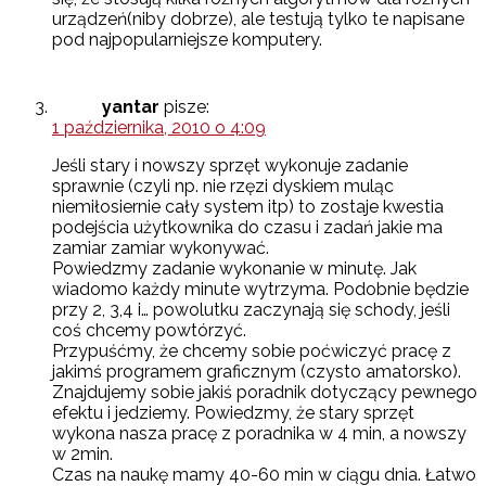
urządzeń(niby dobrze), ale testują tylko te napisane
pod najpopularniejsze komputery.
yantar
pisze:
1 października, 2010 o 4:09
Jeśli stary i nowszy sprzęt wykonuje zadanie
sprawnie (czyli np. nie rzęzi dyskiem muląc
niemiłosiernie cały system itp) to zostaje kwestia
podejścia użytkownika do czasu i zadań jakie ma
zamiar zamiar wykonywać.
Powiedzmy zadanie wykonanie w minutę. Jak
wiadomo każdy minute wytrzyma. Podobnie będzie
przy 2, 3,4 i… powolutku zaczynają się schody, jeśli
coś chcemy powtórzyć.
Przypuśćmy, że chcemy sobie poćwiczyć pracę z
jakimś programem graficznym (czysto amatorsko).
Znajdujemy sobie jakiś poradnik dotyczący pewnego
efektu i jedziemy. Powiedzmy, że stary sprzęt
wykona nasza pracę z poradnika w 4 min, a nowszy
w 2min.
Czas na naukę mamy 40-60 min w ciągu dnia. Łatwo