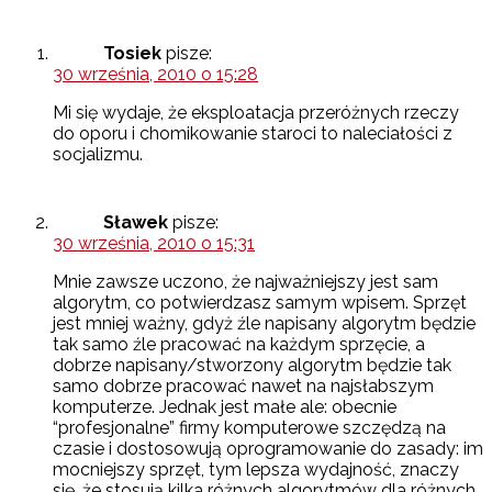
Tosiek
pisze:
30 września, 2010 o 15:28
Mi się wydaje, że eksploatacja przeróżnych rzeczy
do oporu i chomikowanie staroci to naleciałości z
socjalizmu.
Sławek
pisze:
30 września, 2010 o 15:31
Mnie zawsze uczono, że najważniejszy jest sam
algorytm, co potwierdzasz samym wpisem. Sprzęt
jest mniej ważny, gdyż źle napisany algorytm będzie
tak samo źle pracować na każdym sprzęcie, a
dobrze napisany/stworzony algorytm będzie tak
samo dobrze pracować nawet na najsłabszym
komputerze. Jednak jest małe ale: obecnie
“profesjonalne” firmy komputerowe szczędzą na
czasie i dostosowują oprogramowanie do zasady: im
mocniejszy sprzęt, tym lepsza wydajność, znaczy
się, że stosują kilka różnych algorytmów dla różnych