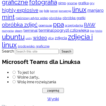
graficzne
fotografia
gimp
grafika
gry
gnome
linux
highly explosive
manjaro
iso
kde
konwersja
kernel
mint
obróbka
obróbka grafiki
nieliniowy edytor wideo
ppa
obróbka zdjęć
RAW
opensuse
przeglądarka
terminal pogryzł człowieka
terminal
rozrywka
steam
tips
tricks
ubuntu
zdjęcia i
wideo
zdjęcia
xfce
unity
linux
środowisko graficzne
Search
Search
Microsoft Teams dla Linuksa
To jest to!
Wolne żarty…
Wolę inne rozwiązania
Wyniki