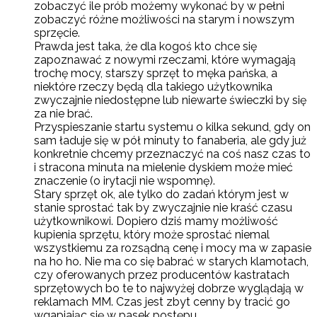
zobaczyć ile prób możemy wykonać by w pełni
zobaczyć różne możliwości na starym i nowszym
sprzęcie.
Prawda jest taka, że dla kogoś kto chce się
zapoznawać z nowymi rzeczami, które wymagają
trochę mocy, starszy sprzęt to męka pańska, a
niektóre rzeczy będą dla takiego użytkownika
zwyczajnie niedostępne lub niewarte świeczki by się
za nie brać.
Przyspieszanie startu systemu o kilka sekund, gdy on
sam ładuje się w pół minuty to fanaberia, ale gdy już
konkretnie chcemy przeznaczyć na coś nasz czas to
i stracona minuta na mielenie dyskiem może mieć
znaczenie (o irytacji nie wspomnę).
Stary sprzęt ok, ale tylko do zadań którym jest w
stanie sprostać tak by zwyczajnie nie kraść czasu
użytkownikowi. Dopiero dziś mamy możliwość
kupienia sprzętu, który może sprostać niemal
wszystkiemu za rozsądną cenę i mocy ma w zapasie
na ho ho. Nie ma co się babrać w starych klamotach,
czy oferowanych przez producentów kastratach
sprzętowych bo te to najwyżej dobrze wyglądają w
reklamach MM. Czas jest zbyt cenny by tracić go
wgapiając się w pasek postępu.