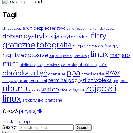
Loading ...
Tagi
arch
bezpieczeństwo
aktualizacja
cinnamon
canonical
darktable
filtry
dystrybucja
debian
edytor
fedora
graficzne
fotografia
gimp
grafika
gry
gnome
linux
highly explosive
manjaro
iso
kde
konwersja
kernel
mint
obróbka
obróbka grafiki
nieliniowy edytor wideo
ppa
obróbka zdjęć
RAW
opensuse
przeglądarka
terminal pogryzł człowieka
terminal
rozrywka
steam
tips
tricks
ubuntu
zdjęcia i
wideo
zdjęcia
xfce
unity
linux
środowisko graficzne
©2026
przystajnik
Back To Top
Search
Search