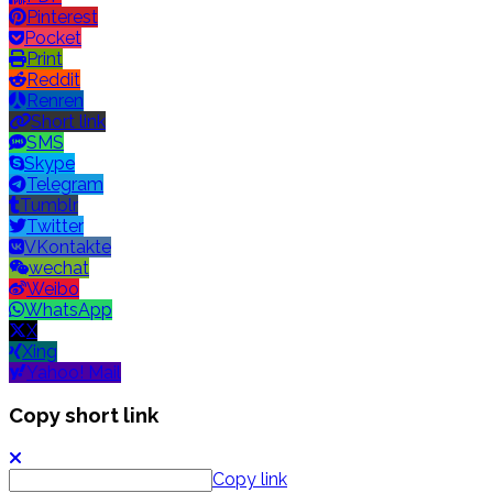
Pinterest
Pocket
Print
Reddit
Renren
Short link
SMS
Skype
Telegram
Tumblr
Twitter
VKontakte
wechat
Weibo
WhatsApp
X
Xing
Yahoo! Mail
Copy short link
Copy link