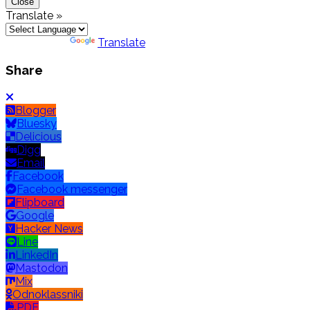
Close
Translate »
Powered by
Translate
Share
Blogger
Bluesky
Delicious
Digg
Email
Facebook
Facebook messenger
Flipboard
Google
Hacker News
Line
LinkedIn
Mastodon
Mix
Odnoklassniki
PDF