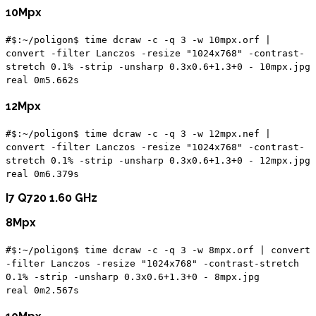
10Mpx
#$:~/poligon$ time dcraw -c -q 3 -w 10mpx.orf |
convert -filter Lanczos -resize "1024x768" -contrast-
stretch 0.1% -strip -unsharp 0.3x0.6+1.3+0 - 10mpx.jpg
real 0m5.662s
12Mpx
#$:~/poligon$ time dcraw -c -q 3 -w 12mpx.nef |
convert -filter Lanczos -resize "1024x768" -contrast-
stretch 0.1% -strip -unsharp 0.3x0.6+1.3+0 - 12mpx.jpg
real 0m6.379s
I7 Q720 1.60 GHz
8Mpx
#$:~/poligon$ time dcraw -c -q 3 -w 8mpx.orf | convert
-filter Lanczos -resize "1024x768" -contrast-stretch
0.1% -strip -unsharp 0.3x0.6+1.3+0 - 8mpx.jpg
real 0m2.567s