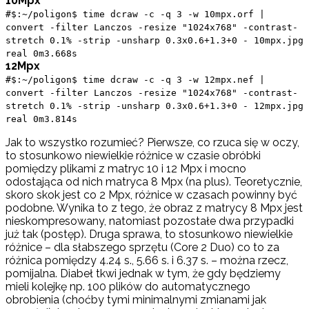
10Mpx
#$:~/poligon$ time dcraw -c -q 3 -w 10mpx.orf |
convert -filter Lanczos -resize "1024x768" -contrast-
stretch 0.1% -strip -unsharp 0.3x0.6+1.3+0 - 10mpx.jpg
real 0m3.668s
12Mpx
#$:~/poligon$ time dcraw -c -q 3 -w 12mpx.nef |
convert -filter Lanczos -resize "1024x768" -contrast-
stretch 0.1% -strip -unsharp 0.3x0.6+1.3+0 - 12mpx.jpg
real 0m3.814s
Jak to wszystko rozumieć? Pierwsze, co rzuca się w oczy,
to stosunkowo niewielkie różnice w czasie obróbki
pomiędzy plikami z matryc 10 i 12 Mpx i mocno
odostająca od nich matryca 8 Mpx (na plus). Teoretycznie,
skoro skok jest co 2 Mpx, różnice w czasach powinny być
podobne. Wynika to z tego, że obraz z matrycy 8 Mpx jest
nieskompresowany, natomiast pozostałe dwa przypadki
już tak (postęp). Druga sprawa, to stosunkowo niewielkie
różnice – dla słabszego sprzętu (Core 2 Duo) co to za
różnica pomiędzy 4.24 s., 5.66 s. i 6.37 s. – można rzecz,
pomijalna. Diabeł tkwi jednak w tym, że gdy będziemy
mieli kolejkę np. 100 plików do automatycznego
obrobienia (choćby tymi minimalnymi zmianami jak