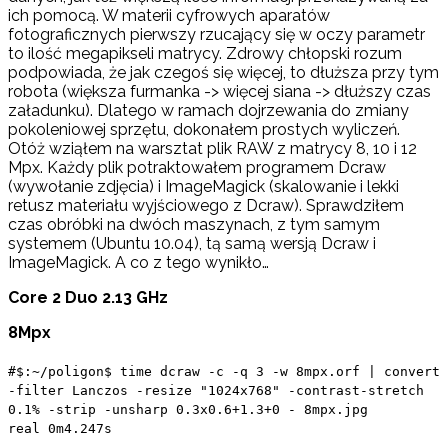
ich pomocą. W materii cyfrowych aparatów
fotograficznych pierwszy rzucający się w oczy parametr
to ilość megapikseli matrycy. Zdrowy chłopski rozum
podpowiada, że jak czegoś się więcej, to dłuższa przy tym
robota (większa furmanka -> więcej siana -> dłuższy czas
załadunku). Dlatego w ramach dojrzewania do zmiany
pokoleniowej sprzętu, dokonałem prostych wyliczeń.
Otóż wziąłem na warsztat plik RAW z matrycy 8, 10 i 12
Mpx. Każdy plik potraktowałem programem Dcraw
(wywołanie zdjęcia) i ImageMagick (skalowanie i lekki
retusz materiału wyjściowego z Dcraw). Sprawdziłem
czas obróbki na dwóch maszynach, z tym samym
systemem (Ubuntu 10.04), tą samą wersją Dcraw i
ImageMagick. A co z tego wynikło…
Core 2 Duo 2.13 GHz
8Mpx
#$:~/poligon$ time dcraw -c -q 3 -w 8mpx.orf | convert
-filter Lanczos -resize "1024x768" -contrast-stretch
0.1% -strip -unsharp 0.3x0.6+1.3+0 - 8mpx.jpg
real 0m4.247s