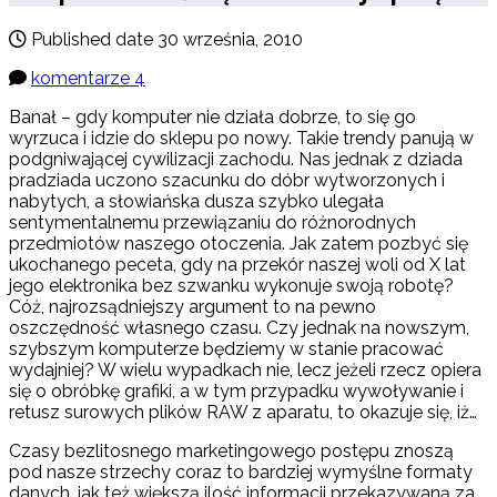
Published date
30 września, 2010
komentarze 4
Banał – gdy komputer nie działa dobrze, to się go
wyrzuca i idzie do sklepu po nowy. Takie trendy panują w
podgniwającej cywilizacji zachodu. Nas jednak z dziada
pradziada uczono szacunku do dóbr wytworzonych i
nabytych, a słowiańska dusza szybko ulegała
sentymentalnemu przewiązaniu do różnorodnych
przedmiotów naszego otoczenia. Jak zatem pozbyć się
ukochanego peceta, gdy na przekór naszej woli od X lat
jego elektronika bez szwanku wykonuje swoją robotę?
Cóż, najrozsądniejszy argument to na pewno
oszczędność własnego czasu. Czy jednak na nowszym,
szybszym komputerze będziemy w stanie pracować
wydajniej? W wielu wypadkach nie, lecz jeżeli rzecz opiera
się o obróbkę grafiki, a w tym przypadku wywoływanie i
retusz surowych plików RAW z aparatu, to okazuje się, iż…
Czasy bezlitosnego marketingowego postępu znoszą
pod nasze strzechy coraz to bardziej wymyślne formaty
danych, jak też większą ilość informacji przekazywaną za