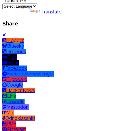
Translate »
Powered by
Translate
Share
Blogger
Bluesky
Delicious
Digg
Email
Facebook
Facebook messenger
Flipboard
Google
Hacker News
Line
LinkedIn
Mastodon
Mix
Odnoklassniki
PDF
Pinterest