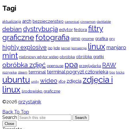
Tagi
arch
bezpieczeństwo
aktualizacja
cinnamon
canonical
darktable
filtry
dystrybucja
debian
edytor
fedora
graficzne
fotografia
gimp
grafika
gry
gnome
linux
highly explosive
manjaro
iso
kde
konwersja
kernel
mint
obróbka
obróbka grafiki
nieliniowy edytor wideo
ppa
obróbka zdjęć
RAW
opensuse
przeglądarka
terminal pogryzł człowieka
terminal
rozrywka
steam
tips
tricks
ubuntu
zdjęcia i
wideo
zdjęcia
xfce
unity
linux
środowisko graficzne
©2026
przystajnik
Back To Top
Search
Search
Close