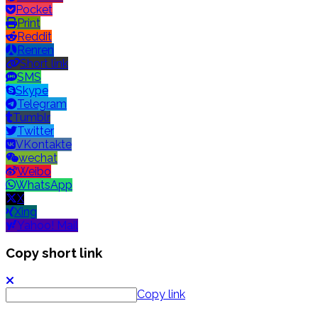
Pocket
Print
Reddit
Renren
Short link
SMS
Skype
Telegram
Tumblr
Twitter
VKontakte
wechat
Weibo
WhatsApp
X
Xing
Yahoo! Mail
Copy short link
Copy link