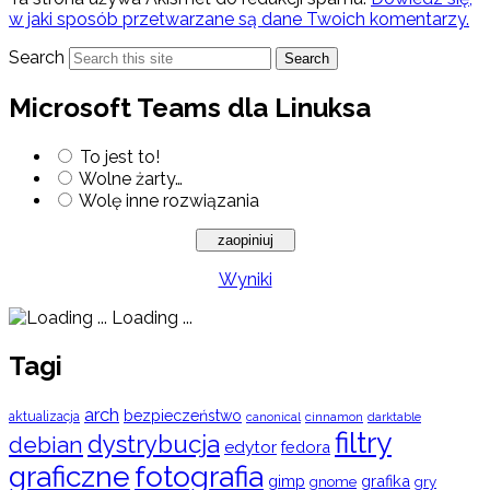
w jaki sposób przetwarzane są dane Twoich komentarzy.
Search
Search
Microsoft Teams dla Linuksa
To jest to!
Wolne żarty…
Wolę inne rozwiązania
Wyniki
Loading ...
Tagi
arch
bezpieczeństwo
aktualizacja
cinnamon
canonical
darktable
filtry
dystrybucja
debian
edytor
fedora
graficzne
fotografia
gimp
grafika
gry
gnome