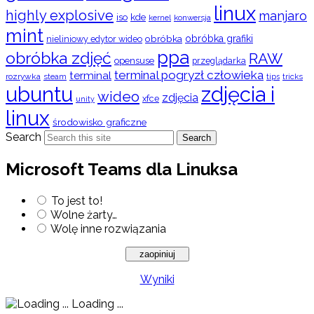
linux
highly explosive
manjaro
iso
kde
konwersja
kernel
mint
obróbka
obróbka grafiki
nieliniowy edytor wideo
ppa
obróbka zdjęć
RAW
opensuse
przeglądarka
terminal pogryzł człowieka
terminal
rozrywka
steam
tips
tricks
ubuntu
zdjęcia i
wideo
zdjęcia
xfce
unity
linux
środowisko graficzne
Search
Search
Microsoft Teams dla Linuksa
To jest to!
Wolne żarty…
Wolę inne rozwiązania
Wyniki
Loading ...