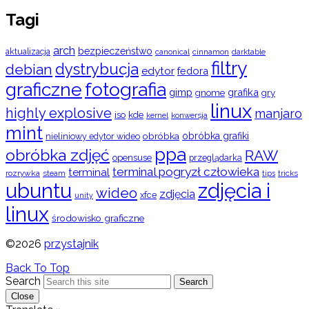
Tagi
arch
bezpieczeństwo
aktualizacja
cinnamon
canonical
darktable
filtry
dystrybucja
debian
edytor
fedora
graficzne
fotografia
gimp
grafika
gry
gnome
linux
highly explosive
manjaro
iso
kde
konwersja
kernel
mint
obróbka
obróbka grafiki
nieliniowy edytor wideo
ppa
obróbka zdjęć
RAW
opensuse
przeglądarka
terminal pogryzł człowieka
terminal
rozrywka
steam
tips
tricks
ubuntu
zdjęcia i
wideo
zdjęcia
xfce
unity
linux
środowisko graficzne
©2026
przystajnik
Back To Top
Search
Search
Close