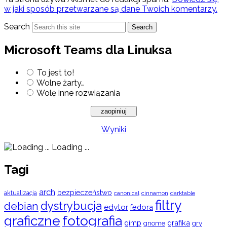
w jaki sposób przetwarzane są dane Twoich komentarzy.
Search
Search
Microsoft Teams dla Linuksa
To jest to!
Wolne żarty…
Wolę inne rozwiązania
Wyniki
Loading ...
Tagi
arch
bezpieczeństwo
aktualizacja
cinnamon
canonical
darktable
filtry
dystrybucja
debian
edytor
fedora
graficzne
fotografia
gimp
grafika
gry
gnome