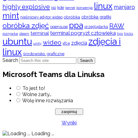
linux
highly explosive
manjaro
iso
kde
konwersja
kernel
mint
obróbka
obróbka grafiki
nieliniowy edytor wideo
ppa
obróbka zdjęć
RAW
opensuse
przeglądarka
terminal pogryzł człowieka
terminal
rozrywka
steam
tips
tricks
ubuntu
zdjęcia i
wideo
zdjęcia
xfce
unity
linux
środowisko graficzne
Search
Search
Microsoft Teams dla Linuksa
To jest to!
Wolne żarty…
Wolę inne rozwiązania
Wyniki
Loading ...