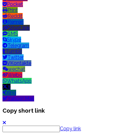
Pocket
Print
Reddit
Renren
Short link
SMS
Skype
Telegram
Tumblr
Twitter
VKontakte
wechat
Weibo
WhatsApp
X
Xing
Yahoo! Mail
Copy short link
Copy link