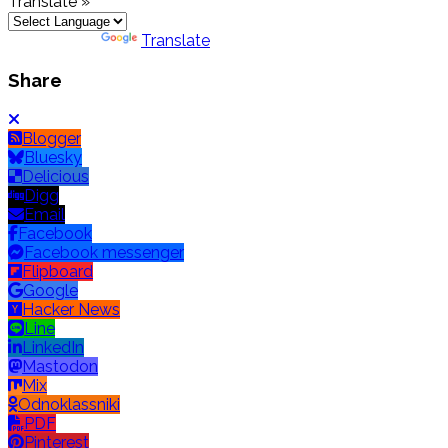
Translate »
Powered by
Translate
Share
Blogger
Bluesky
Delicious
Digg
Email
Facebook
Facebook messenger
Flipboard
Google
Hacker News
Line
LinkedIn
Mastodon
Mix
Odnoklassniki
PDF
Pinterest