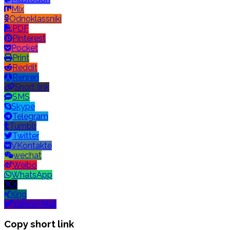
Mix
Odnoklassniki
PDF
Pinterest
Pocket
Print
Reddit
Renren
Short link
SMS
Skype
Telegram
Tumblr
Twitter
VKontakte
wechat
Weibo
WhatsApp
X
Xing
Yahoo! Mail
Copy short link