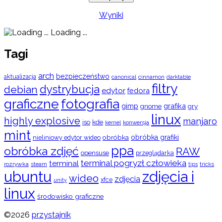
Wyniki
Loading ...
Tagi
arch
bezpieczeństwo
aktualizacja
cinnamon
canonical
darktable
filtry
dystrybucja
debian
edytor
fedora
graficzne
fotografia
gimp
grafika
gry
gnome
linux
highly explosive
manjaro
iso
kde
konwersja
kernel
mint
obróbka
obróbka grafiki
nieliniowy edytor wideo
ppa
obróbka zdjęć
RAW
opensuse
przeglądarka
terminal pogryzł człowieka
terminal
rozrywka
steam
tips
tricks
ubuntu
zdjęcia i
wideo
zdjęcia
xfce
unity
linux
środowisko graficzne
©2026
przystajnik