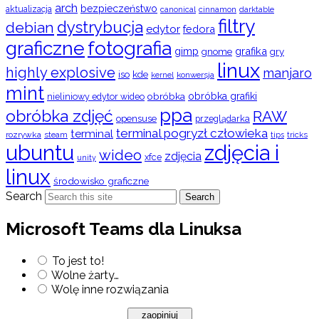
arch
bezpieczeństwo
aktualizacja
cinnamon
canonical
darktable
filtry
dystrybucja
debian
edytor
fedora
graficzne
fotografia
gimp
grafika
gry
gnome
linux
highly explosive
manjaro
iso
kde
konwersja
kernel
mint
obróbka
obróbka grafiki
nieliniowy edytor wideo
ppa
obróbka zdjęć
RAW
opensuse
przeglądarka
terminal pogryzł człowieka
terminal
rozrywka
steam
tips
tricks
ubuntu
zdjęcia i
wideo
zdjęcia
xfce
unity
linux
środowisko graficzne
Search
Search
Microsoft Teams dla Linuksa
To jest to!
Wolne żarty…
Wolę inne rozwiązania