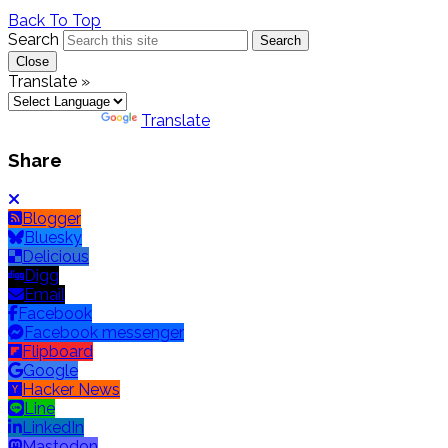
Back To Top
Search
Search
Close
Translate »
Powered by
Translate
Share
Blogger
Bluesky
Delicious
Digg
Email
Facebook
Facebook messenger
Flipboard
Google
Hacker News
Line
LinkedIn
Mastodon