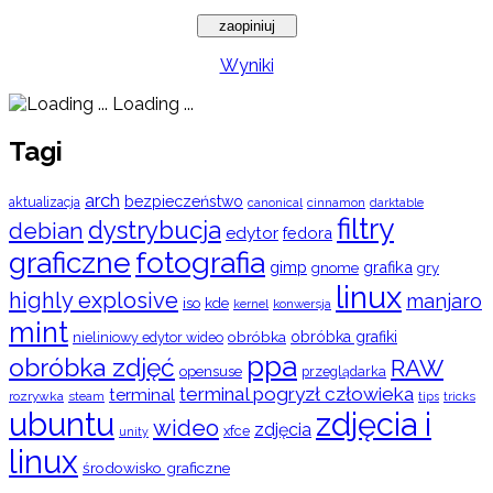
Wyniki
Loading ...
Tagi
arch
bezpieczeństwo
aktualizacja
cinnamon
canonical
darktable
filtry
dystrybucja
debian
edytor
fedora
graficzne
fotografia
gimp
grafika
gry
gnome
linux
highly explosive
manjaro
iso
kde
konwersja
kernel
mint
obróbka
obróbka grafiki
nieliniowy edytor wideo
ppa
obróbka zdjęć
RAW
opensuse
przeglądarka
terminal pogryzł człowieka
terminal
rozrywka
steam
tips
tricks
ubuntu
zdjęcia i
wideo
zdjęcia
xfce
unity
linux
środowisko graficzne