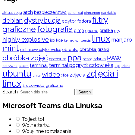
arch
bezpieczeństwo
aktualizacja
cinnamon
canonical
darktable
filtry
dystrybucja
debian
edytor
fedora
graficzne
fotografia
gimp
grafika
gry
gnome
linux
highly explosive
manjaro
iso
kde
konwersja
kernel
mint
obróbka
obróbka grafiki
nieliniowy edytor wideo
ppa
obróbka zdjęć
RAW
opensuse
przeglądarka
terminal pogryzł człowieka
terminal
rozrywka
steam
tips
tricks
ubuntu
zdjęcia i
wideo
zdjęcia
xfce
unity
linux
środowisko graficzne
Search
Search
Microsoft Teams dla Linuksa
To jest to!
Wolne żarty…
Wolę inne rozwiązania