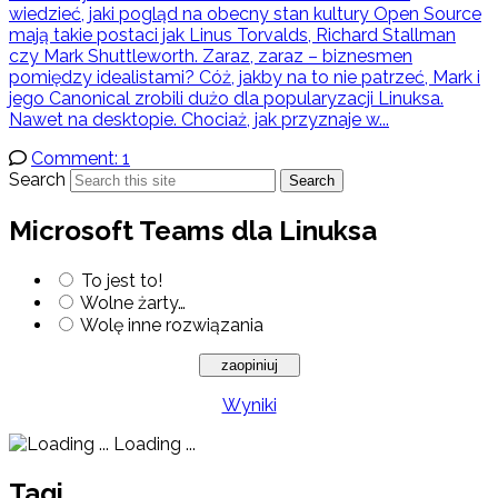
wiedzieć, jaki pogląd na obecny stan kultury Open Source
mają takie postaci jak Linus Torvalds, Richard Stallman
czy Mark Shuttleworth. Zaraz, zaraz – biznesmen
pomiędzy idealistami? Cóż, jakby na to nie patrzeć, Mark i
jego Canonical zrobili dużo dla popularyzacji Linuksa.
Nawet na desktopie. Chociaż, jak przyznaje w...
Comment: 1
Search
Search
Microsoft Teams dla Linuksa
To jest to!
Wolne żarty…
Wolę inne rozwiązania
Wyniki
Loading ...
Tagi