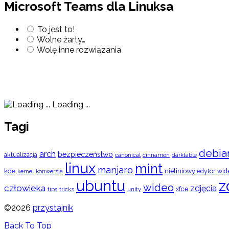
Microsoft Teams dla Linuksa
To jest to!
Wolne żarty…
Wolę inne rozwiązania
Loading ...
Tagi
debia
arch
bezpieczeństwo
aktualizacja
cinnamon
canonical
darktable
linux
mint
manjaro
kde
nieliniowy edytor wid
konwersja
kernel
ubuntu
z
wideo
człowieka
zdjęcia
xfce
tips
tricks
unity
©2026
przystajnik
Back To Top