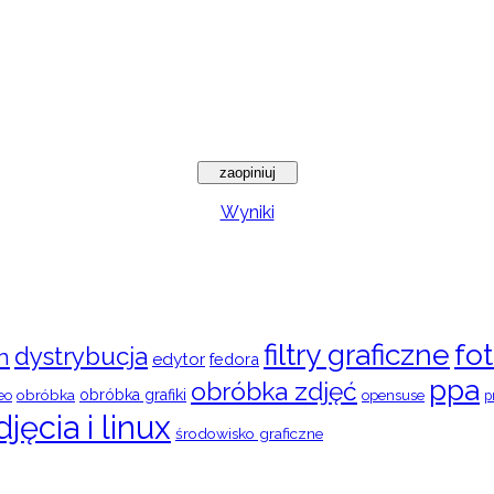
Wyniki
filtry graficzne
fot
dystrybucja
n
edytor
fedora
ppa
obróbka zdjęć
obróbka
obróbka grafiki
eo
opensuse
p
djęcia i linux
środowisko graficzne