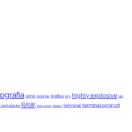
ografia
highly explosive
gimp
grafika
gry
iso
gnome
RAW
terminal pogryzł
terminal
rzeglądarka
rozrywka
steam