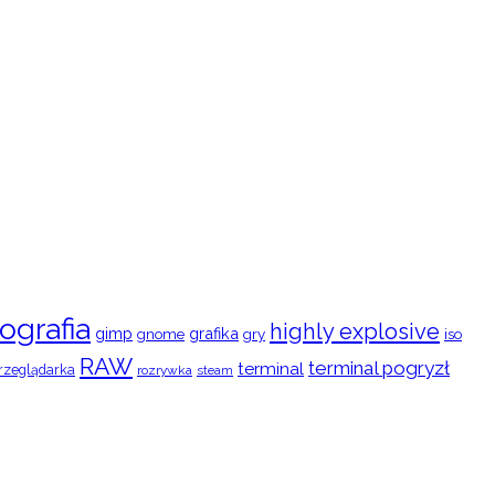
ografia
highly explosive
gimp
grafika
gry
iso
gnome
RAW
terminal pogryzł
terminal
rzeglądarka
rozrywka
steam