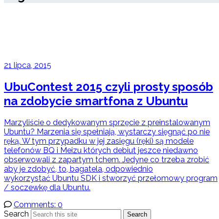
21 lipca, 2015
UbuContest 2015 czyli prosty sposób
na zdobycie smartfona z Ubuntu
Marzyliście o dedykowanym sprzęcie z preinstalowanym
Ubuntu? Marzenia się spełniają, wystarczy sięgnąć po nie
ręką. W tym przypadku w jej zasięgu (ręki) są modele
telefonów BQ i Meizu których debiut jeszce niedawno
obserwowali z zapartym tchem. Jedyne co trzeba zrobić
aby je zdobyć, to, bagatela, odpowiednio
wykorzystać Ubuntu SDK i stworzyć przełomowy program
/ soczewkę dla Ubuntu.
Comments: 0
Search
Search