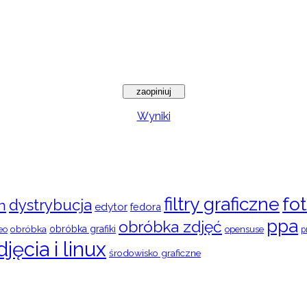
Wyniki
filtry graficzne
fot
dystrybucja
n
edytor
fedora
ppa
obróbka zdjęć
obróbka
obróbka grafiki
eo
opensuse
p
djęcia i linux
środowisko graficzne