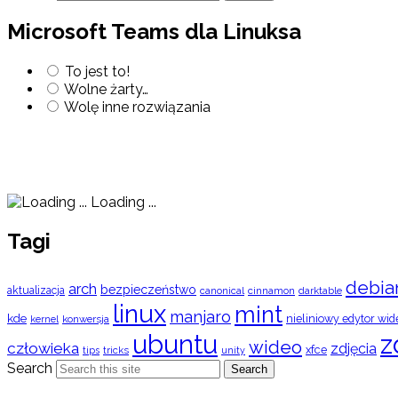
Microsoft Teams dla Linuksa
To jest to!
Wolne żarty…
Wolę inne rozwiązania
Loading ...
Tagi
debia
arch
bezpieczeństwo
aktualizacja
cinnamon
canonical
darktable
linux
mint
manjaro
kde
nieliniowy edytor wid
konwersja
kernel
ubuntu
z
wideo
człowieka
zdjęcia
xfce
tips
tricks
unity
Search
Search