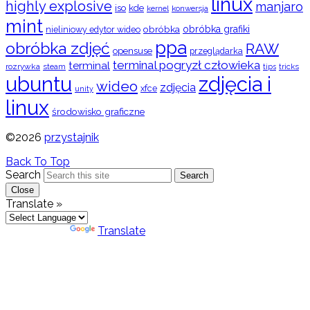
linux
highly explosive
manjaro
iso
kde
konwersja
kernel
mint
obróbka
obróbka grafiki
nieliniowy edytor wideo
ppa
obróbka zdjęć
RAW
opensuse
przeglądarka
terminal pogryzł człowieka
terminal
rozrywka
steam
tips
tricks
ubuntu
zdjęcia i
wideo
zdjęcia
xfce
unity
linux
środowisko graficzne
©2026
przystajnik
Back To Top
Search
Search
Close
Translate »
Powered by
Translate