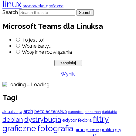
linux
środowisko graficzne
Search
Search
Microsoft Teams dla Linuksa
To jest to!
Wolne żarty…
Wolę inne rozwiązania
Wyniki
Loading ...
Tagi
arch
bezpieczeństwo
aktualizacja
cinnamon
canonical
darktable
filtry
dystrybucja
debian
edytor
fedora
graficzne
fotografia
gimp
grafika
gry
gnome