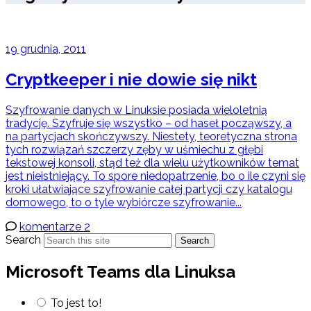
19 grudnia, 2011
Cryptkeeper i nie dowie się nikt
Szyfrowanie danych w Linuksie posiada wieloletnią
tradycję. Szyfruje się wszystko – od haseł począwszy, a
na partycjach skończywszy. Niestety, teoretyczna strona
tych rozwiązań szczerzy zęby w uśmiechu z głębi
tekstowej konsoli, stąd też dla wielu użytkowników temat
jest nieistniejący. To spore niedopatrzenie, bo o ile czyni się
kroki ułatwiające szyfrowanie całej partycji czy katalogu
domowego, to o tyle wybiórcze szyfrowanie...
komentarze 2
Search
Search
Microsoft Teams dla Linuksa
To jest to!