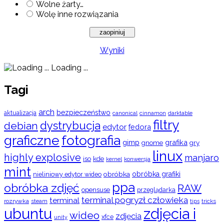
Wolne żarty…
Wolę inne rozwiązania
Wyniki
Loading ...
Tagi
arch
bezpieczeństwo
aktualizacja
cinnamon
canonical
darktable
filtry
dystrybucja
debian
edytor
fedora
graficzne
fotografia
gimp
grafika
gry
gnome
linux
highly explosive
manjaro
iso
kde
konwersja
kernel
mint
obróbka
obróbka grafiki
nieliniowy edytor wideo
ppa
obróbka zdjęć
RAW
opensuse
przeglądarka
terminal pogryzł człowieka
terminal
rozrywka
steam
tips
tricks
ubuntu
zdjęcia i
wideo
zdjęcia
xfce
unity