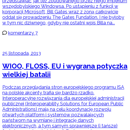
przedstawiać, jak też zbudowanego przez niego imperium
wszędobylskiego Windowsa. Po ustąpieniu z funkcji w
korporacji Microsoft, Bill Gates wraz z żoną całkowicie
oddał się prowadzeniu The Gates Fundation. I nie byłoby
w tym nic dziwnego, gdyby nie ostatni wpis Billa na...
komentarzy 7
25 listopada, 2013
WIOO, FLOSS, EU i wygrana potyczka
wielkiej batalii
Podczas przeglądania stron europejskiego programu ISA
na polskie akcenty trafia się bardzo rzadko.
Interoperacyjne rozwiązania dla europejskiej administracji
publicznej (Interoperability Solutions for European Public
Administrations) mają na celu koordynację rozwoju
otwartych platform i systemów pozwalających
państwom na wymianę i integrację danych
elektronicznych, a tym samym sprawniejsze (i tańsze)