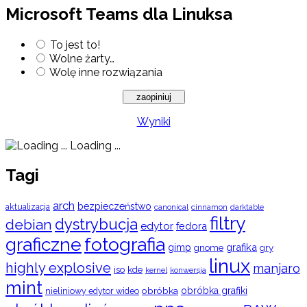
Microsoft Teams dla Linuksa
To jest to!
Wolne żarty…
Wolę inne rozwiązania
Wyniki
Loading ...
Tagi
arch
bezpieczeństwo
aktualizacja
cinnamon
canonical
darktable
filtry
dystrybucja
debian
edytor
fedora
graficzne
fotografia
gimp
grafika
gry
gnome
linux
highly explosive
manjaro
iso
kde
konwersja
kernel
mint
obróbka
obróbka grafiki
nieliniowy edytor wideo