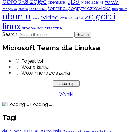
ppa
obróbka zdjęć
RAW
opensuse
przeglądarka
terminal pogryzł człowieka
terminal
rozrywka
steam
tips
tricks
ubuntu
zdjęcia i
wideo
zdjęcia
xfce
unity
linux
środowisko graficzne
Search
Search
Microsoft Teams dla Linuksa
To jest to!
Wolne żarty…
Wolę inne rozwiązania
Wyniki
Loading ...
Tagi
arch
bezpieczeństwo
aktualizacja
cinnamon
canonical
darktable