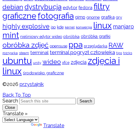
filtry
dystrybucja
debian
edytor
fedora
graficzne
fotografia
gimp
grafika
gry
gnome
linux
highly explosive
manjaro
iso
kde
konwersja
kernel
mint
obróbka
obróbka grafiki
nieliniowy edytor wideo
ppa
obróbka zdjęć
RAW
opensuse
przeglądarka
terminal pogryzł człowieka
terminal
rozrywka
steam
tips
tricks
ubuntu
zdjęcia i
wideo
zdjęcia
xfce
unity
linux
środowisko graficzne
©2026
przystajnik
Back To Top
Search
Search
Close
Translate »
Powered by
Translate