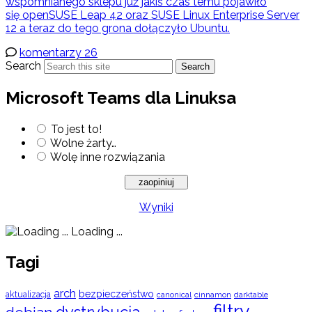
wspomnianego sklepu już jakiś czas temu pojawiło
się openSUSE Leap 42 oraz SUSE Linux Enterprise Server
12 a teraz do tego grona dołączyło Ubuntu.
komentarzy 26
Search
Search
Microsoft Teams dla Linuksa
To jest to!
Wolne żarty…
Wolę inne rozwiązania
Wyniki
Loading ...
Tagi
arch
bezpieczeństwo
aktualizacja
cinnamon
canonical
darktable
filtry
dystrybucja