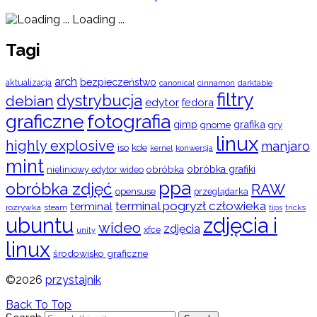
Loading ...
Tagi
arch
bezpieczeństwo
aktualizacja
cinnamon
canonical
darktable
filtry
dystrybucja
debian
edytor
fedora
graficzne
fotografia
gimp
grafika
gry
gnome
linux
highly explosive
manjaro
iso
kde
konwersja
kernel
mint
obróbka
obróbka grafiki
nieliniowy edytor wideo
ppa
obróbka zdjęć
RAW
opensuse
przeglądarka
terminal pogryzł człowieka
terminal
rozrywka
steam
tips
tricks
ubuntu
zdjęcia i
wideo
zdjęcia
xfce
unity
linux
środowisko graficzne
©2026
przystajnik
Back To Top