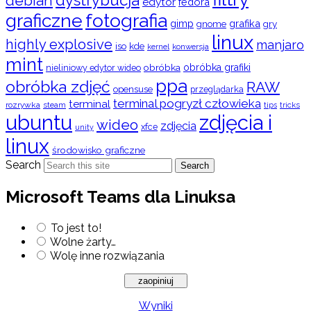
debian
edytor
fedora
graficzne
fotografia
gimp
grafika
gry
gnome
linux
highly explosive
manjaro
iso
kde
konwersja
kernel
mint
obróbka
obróbka grafiki
nieliniowy edytor wideo
ppa
obróbka zdjęć
RAW
opensuse
przeglądarka
terminal pogryzł człowieka
terminal
rozrywka
steam
tips
tricks
ubuntu
zdjęcia i
wideo
zdjęcia
xfce
unity
linux
środowisko graficzne
Search
Search
Microsoft Teams dla Linuksa
To jest to!
Wolne żarty…
Wolę inne rozwiązania
Wyniki