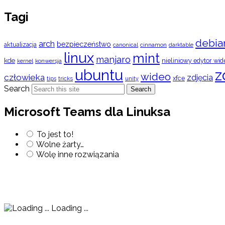
Tagi
debia
arch
bezpieczeństwo
aktualizacja
cinnamon
canonical
darktable
linux
mint
manjaro
kde
nieliniowy edytor wid
konwersja
kernel
ubuntu
z
wideo
człowieka
zdjęcia
xfce
tips
tricks
unity
Search
Search
Microsoft Teams dla Linuksa
To jest to!
Wolne żarty…
Wolę inne rozwiązania
Loading ...