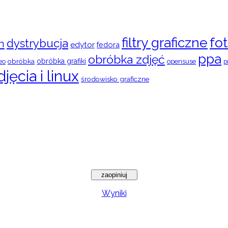
filtry graficzne
fot
dystrybucja
n
edytor
fedora
ppa
obróbka zdjęć
obróbka
obróbka grafiki
eo
opensuse
p
djęcia i linux
środowisko graficzne
Wyniki