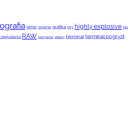
ografia
highly explosive
gimp
grafika
gry
iso
gnome
RAW
terminal pogryzł
terminal
rzeglądarka
rozrywka
steam