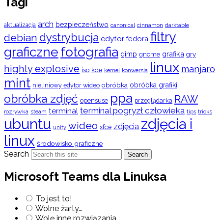
Tagi
arch
bezpieczeństwo
aktualizacja
cinnamon
canonical
darktable
filtry
dystrybucja
debian
edytor
fedora
graficzne
fotografia
gimp
grafika
gry
gnome
linux
highly explosive
manjaro
iso
kde
konwersja
kernel
mint
obróbka
obróbka grafiki
nieliniowy edytor wideo
ppa
obróbka zdjęć
RAW
opensuse
przeglądarka
terminal pogryzł człowieka
terminal
rozrywka
steam
tips
tricks
ubuntu
zdjęcia i
wideo
zdjęcia
xfce
unity
linux
środowisko graficzne
Search
Search
Microsoft Teams dla Linuksa
To jest to!
Wolne żarty…
Wolę inne rozwiązania