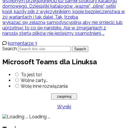
wstępnym przeglądnięciu już samej struktury katalogu
domowego. Dziesiątki katalogów „ważne”, „pilne”, setki
kopii, każdy plik z wykrzyknikiem, kopie bezpieczeństwa w
20 wariantach i tak dalej. Tak, trzeba
wykazać się żelazną samodyscypliną aby nie śmiecić lub
uprzątnąć to co się narobiło. Ale w zmaganiach z
narosłą stertą plików nie jesteśmy osamotnieni,...
komentarze 3
Search
Search
Microsoft Teams dla Linuksa
To jest to!
Wolne żarty…
Wolę inne rozwiązania
Wyniki
Loading ...