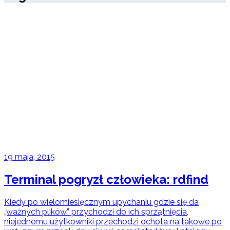
19 maja, 2015
Terminal pogryzł człowieka: rdfind
Kiedy po wielomiesięcznym upychaniu gdzie się da
„ważnych plików” przychodzi do ich sprzątnięcia,
niejednemu użytkowniki przechodzi ochota na takowe po