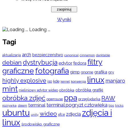
Wyniki
Loading ...
Tagi
arch
bezpieczeństwo
aktualizacja
cinnamon
canonical
darktable
filtry
dystrybucja
debian
edytor
fedora
graficzne
fotografia
gimp
grafika
gry
gnome
linux
highly explosive
manjaro
iso
kde
konwersja
kernel
mint
obróbka
obróbka grafiki
nieliniowy edytor wideo
ppa
obróbka zdjęć
RAW
opensuse
przeglądarka
terminal pogryzł człowieka
terminal
rozrywka
steam
tips
tricks
ubuntu
zdjęcia i
wideo
zdjęcia
xfce
unity
linux
środowisko graficzne