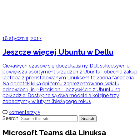
18 stycznia, 2017
Jeszcze więcej Ubuntu w Dellu
Ciekawych czasów się doczekaliśmy. Dell sukcesywnie
powiększa asortyment urządzeń z Ubuntu i obecnie zakup
laptopa z preinstalowanym Linuksem to żadna fanaberia.
Na dodatek kilka dni temu zaprezentowano światu
odnowioną linię Precision – oczywiście z Ubuntu na
pokładzie. Dostępne są dwa modele a kolejne trzy
zobaczymy w lutym (bieżącego roku).
komentarzy 5
Search
Search
Microsoft Teams dla Linuksa