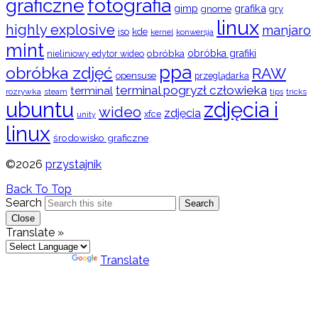
graficzne
fotografia
gimp
grafika
gry
gnome
linux
highly explosive
manjaro
iso
kde
konwersja
kernel
mint
obróbka
obróbka grafiki
nieliniowy edytor wideo
ppa
obróbka zdjęć
RAW
opensuse
przeglądarka
terminal pogryzł człowieka
terminal
rozrywka
steam
tips
tricks
ubuntu
zdjęcia i
wideo
zdjęcia
xfce
unity
linux
środowisko graficzne
©2026
przystajnik
Back To Top
Search
Search
Close
Translate »
Powered by
Translate