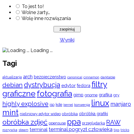
To jest to!
Wolne żarty…
Wolę inne rozwiązania
Wyniki
Loading ...
Tagi
arch
bezpieczeństwo
aktualizacja
cinnamon
canonical
darktable
filtry
dystrybucja
debian
edytor
fedora
graficzne
fotografia
gimp
grafika
gry
gnome
linux
highly explosive
manjaro
iso
kde
konwersja
kernel
mint
obróbka
obróbka grafiki
nieliniowy edytor wideo
ppa
obróbka zdjęć
RAW
opensuse
przeglądarka
terminal pogryzł człowieka
terminal
rozrywka
steam
tips
tricks