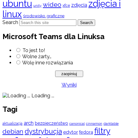
ubuntu
zdjęcia i
wideo
zdjęcia
xfce
unity
linux
środowisko graficzne
Search
Search
Microsoft Teams dla Linuksa
To jest to!
Wolne żarty…
Wolę inne rozwiązania
Wyniki
Loading ...
Tagi
arch
bezpieczeństwo
aktualizacja
cinnamon
canonical
darktable
filtry
dystrybucja
debian
edytor
fedora