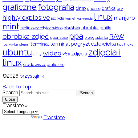
graficzne
fotografia
gimp
grafika
gry
gnome
linux
highly explosive
manjaro
iso
kde
konwersja
kernel
mint
obróbka
obróbka grafiki
nieliniowy edytor wideo
ppa
obróbka zdjęć
RAW
opensuse
przeglądarka
terminal pogryzł człowieka
terminal
rozrywka
steam
tips
tricks
ubuntu
zdjęcia i
wideo
zdjęcia
xfce
unity
linux
środowisko graficzne
©2026
przystajnik
Back To Top
Search
Search
Close
Translate »
Powered by
Translate