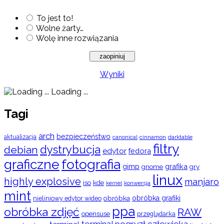
To jest to!
Wolne żarty…
Wolę inne rozwiązania
Wyniki
Loading ...
Tagi
arch
bezpieczeństwo
aktualizacja
cinnamon
canonical
darktable
filtry
dystrybucja
debian
edytor
fedora
graficzne
fotografia
gimp
grafika
gry
gnome
linux
highly explosive
manjaro
iso
kde
konwersja
kernel
mint
obróbka
obróbka grafiki
nieliniowy edytor wideo
ppa
obróbka zdjęć
RAW
opensuse
przeglądarka
terminal pogryzł człowieka