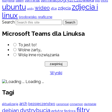
terminal
rozrywka
steam
tips
tricks
ubuntu
zdjęcia i
wideo
zdjęcia
xfce
unity
linux
środowisko graficzne
Search
Search
Microsoft Teams dla Linuksa
To jest to!
Wolne żarty…
Wolę inne rozwiązania
Wyniki
Loading ...
Tagi
arch
bezpieczeństwo
aktualizacja
cinnamon
canonical
darktable
filtry
dystrybucja
debian
edytor
fedora