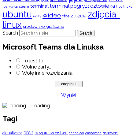
terminal pogryzł człowieka
terminal
rozrywka
steam
tips
tricks
ubuntu
zdjęcia i
wideo
zdjęcia
xfce
unity
linux
środowisko graficzne
Search
Search
Microsoft Teams dla Linuksa
To jest to!
Wolne żarty…
Wolę inne rozwiązania
Wyniki
Loading ...
Tagi
arch
bezpieczeństwo
aktualizacja
cinnamon
canonical
darktable