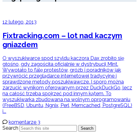
12 lutego, 2013
Fixtracking.com – lot nad kaczym
gniazdem
O wyszukiwarce spod szyldu kaczora Dax zrobiło się
głośno, gdy zagościła oficjalnie w dystrybucji Mint.
Wywołało to falę protestów, gróźb i poradników jak
przywrócić przeglądarce internetowej tradycyjne i
sprawdzone metody poszukiwawcze. I sporo można
zarzucić wynikom oferowanym przez DuckDuckGo, lecz
na całość trzeba spojrzeć pod innym kątem. To
wyszukiwarka zbudowana na wolnym oprogramowaniu
(FreeBSD, Ubuntu, Ngnix, Perl, Memcached, PostgreSQL)
i...
komentarze 3
Search
Search