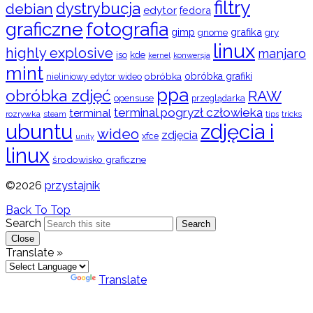
filtry
dystrybucja
debian
edytor
fedora
graficzne
fotografia
gimp
grafika
gry
gnome
linux
highly explosive
manjaro
iso
kde
konwersja
kernel
mint
obróbka
obróbka grafiki
nieliniowy edytor wideo
ppa
obróbka zdjęć
RAW
opensuse
przeglądarka
terminal pogryzł człowieka
terminal
rozrywka
steam
tips
tricks
ubuntu
zdjęcia i
wideo
zdjęcia
xfce
unity
linux
środowisko graficzne
©2026
przystajnik
Back To Top
Search
Search
Close
Translate »
Powered by
Translate