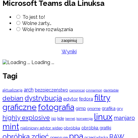
Microsoft Teams dla Linuksa
To jest to!
Wolne żarty…
Wolę inne rozwiązania
Wyniki
Loading ...
Tagi
arch
bezpieczeństwo
aktualizacja
cinnamon
canonical
darktable
filtry
dystrybucja
debian
edytor
fedora
graficzne
fotografia
gimp
grafika
gry
gnome
linux
highly explosive
manjaro
iso
kde
konwersja
kernel
mint
obróbka
obróbka grafiki
nieliniowy edytor wideo
ppa
obróbka zdjęć
RAW
opensuse
przeglądarka