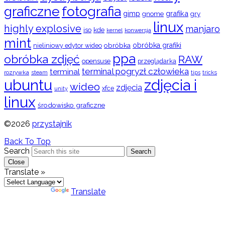
graficzne
fotografia
gimp
grafika
gry
gnome
linux
highly explosive
manjaro
iso
kde
konwersja
kernel
mint
obróbka
obróbka grafiki
nieliniowy edytor wideo
ppa
obróbka zdjęć
RAW
opensuse
przeglądarka
terminal pogryzł człowieka
terminal
rozrywka
steam
tips
tricks
ubuntu
zdjęcia i
wideo
zdjęcia
xfce
unity
linux
środowisko graficzne
©2026
przystajnik
Back To Top
Search
Search
Close
Translate »
Powered by
Translate