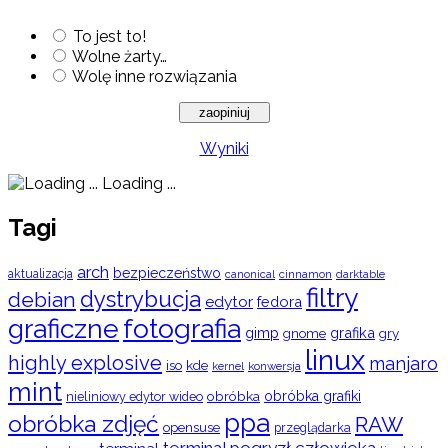
To jest to!
Wolne żarty…
Wolę inne rozwiązania
Wyniki
Loading ...
Tagi
arch
bezpieczeństwo
aktualizacja
cinnamon
canonical
darktable
filtry
dystrybucja
debian
edytor
fedora
graficzne
fotografia
gimp
grafika
gry
gnome
linux
highly explosive
manjaro
iso
kde
konwersja
kernel
mint
obróbka
obróbka grafiki
nieliniowy edytor wideo
ppa
obróbka zdjęć
RAW
opensuse
przeglądarka
terminal pogryzł człowieka