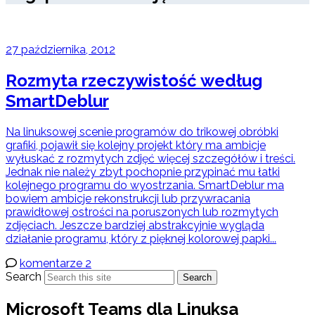
27 października, 2012
Rozmyta rzeczywistość według
SmartDeblur
Na linuksowej scenie programów do trikowej obróbki
grafiki, pojawił się kolejny projekt który ma ambicje
wyłuskać z rozmytych zdjęć więcej szczegółów i treści.
Jednak nie należy zbyt pochopnie przypinać mu łatki
kolejnego programu do wyostrzania. SmartDeblur ma
bowiem ambicje rekonstrukcji lub przywracania
prawidłowej ostrości na poruszonych lub rozmytych
zdjęciach. Jeszcze bardziej abstrakcyjnie wygląda
działanie programu, który z pięknej kolorowej papki...
komentarze 2
Search
Search
Microsoft Teams dla Linuksa