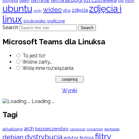
terminal
rozrywka
steam
tips
tricks
ubuntu
zdjęcia i
wideo
zdjęcia
xfce
unity
linux
środowisko graficzne
Search
Search
Microsoft Teams dla Linuksa
To jest to!
Wolne żarty…
Wolę inne rozwiązania
Wyniki
Loading ...
Tagi
arch
bezpieczeństwo
aktualizacja
cinnamon
canonical
darktable
filtry
dystrybucja
debian
edytor
fedora